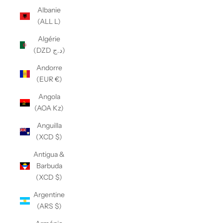
Albanie
(ALL L)
Algérie
(DZD د.ج)
Andorre
(EUR €)
Angola
(AOA Kz)
Anguilla
(XCD $)
Antigua &
Barbuda
(XCD $)
Argentine
(ARS $)