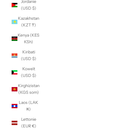
Jordanie
(USD $)
Kazakhstan
(KZT ₸)
Kenya (KES
KSh)
Kiribati
(USD $)
Koweït
(USD $)
Kirghizistan
(KGS som)
Laos (LAK
₭)
Lettonie
(EUR €)