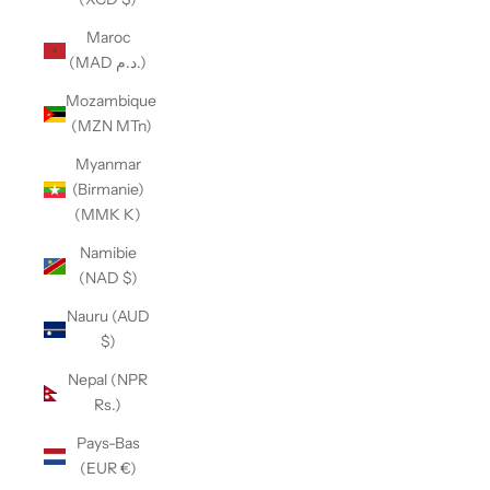
Maroc
(MAD د.م.)
Mozambique
(MZN MTn)
Myanmar
(Birmanie)
(MMK K)
Namibie
(NAD $)
Nauru (AUD
$)
Nepal (NPR
Rs.)
Pays-Bas
(EUR €)