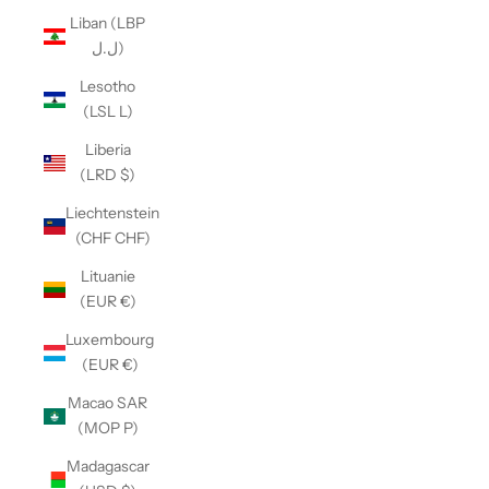
Liban (LBP
ل.ل)
Lesotho
(LSL L)
Liberia
(LRD $)
Liechtenstein
(CHF CHF)
Lituanie
(EUR €)
Luxembourg
(EUR €)
Macao SAR
(MOP P)
Madagascar