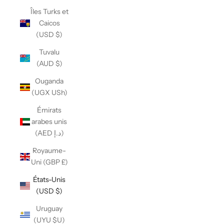
Îles Turks et
Caicos
(USD $)
Tuvalu
(AUD $)
Ouganda
(UGX USh)
Émirats
arabes unis
(AED د.إ)
Royaume-
Uni (GBP £)
États-Unis
(USD $)
Uruguay
(UYU $U)