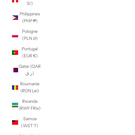
S/)
Philippines
(PHP ₱)
Pologne
(PLN zł)
Portugal
(EUR €)
Qatar (QAR
ر.ق)
Roumanie
(RON Lei)
Rwanda
(RWF FRw)
Samoa
(WST T)