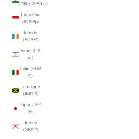
(INRc_20B9↩)
Indonésie
(IDR Rp)
Irlande
(EUR €)
Israël (ILS
₪)
Italie (EUR
€)
Jamaïque
(JMD $)
Japon (JPY
¥)
Jersey
(GBP £)