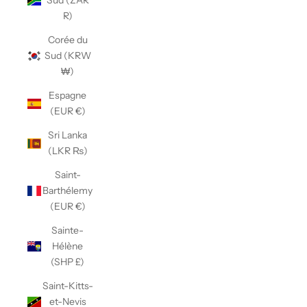
Sud (ZAR
R)
Corée du
Sud (KRW
₩)
Espagne
(EUR €)
Sri Lanka
(LKR ₨)
Saint-
Barthélemy
(EUR €)
Sainte-
Hélène
(SHP £)
Saint-Kitts-
et-Nevis