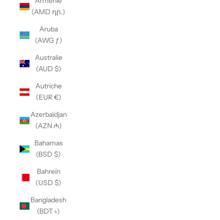
Arménie
(AMD դր.)
Aruba
(AWG ƒ)
Australie
(AUD $)
Autriche
(EUR €)
Azerbaïdjan
(AZN ₼)
Bahamas
(BSD $)
Bahreïn
(USD $)
Bangladesh
(BDT ৳)