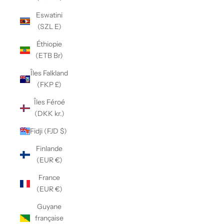
Eswatini
(SZL E)
Éthiopie
(ETB Br)
Îles Falkland
(FKP £)
Îles Féroé
(DKK kr.)
Fidji (FJD $)
Finlande
(EUR €)
France
(EUR €)
Guyane
française