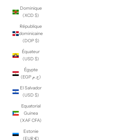
Dominique
(XCD $)
République
dominicaine
(DOP $)
Équateur
(USD $)
Égypte
(EGP ج.م)
El Salvador
(USD $)
Equatorial
Guinea
(XAF CFA)
Estonie
(EUR €)