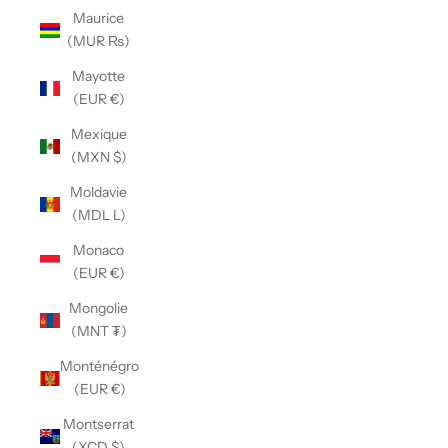
Maurice
(MUR ₨)
Mayotte
(EUR €)
Mexique
(MXN $)
Moldavie
(MDL L)
Monaco
(EUR €)
Mongolie
(MNT ₮)
Monténégro
(EUR €)
Montserrat
(XCD $)