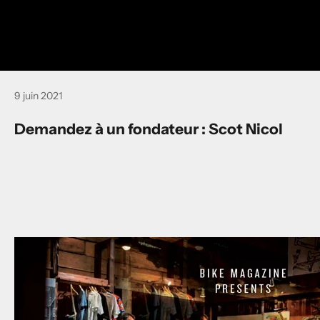
9 juin 2021
Demandez à un fondateur : Scot Nicol
B
u
l