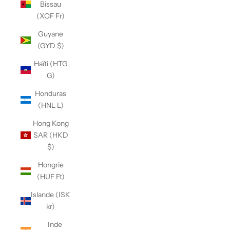
Bissau
(XOF Fr)
Guyane
(GYD $)
Haïti (HTG
G)
Honduras
(HNL L)
Hong Kong
SAR (HKD
$)
Hongrie
(HUF Ft)
Islande (ISK
kr)
Inde