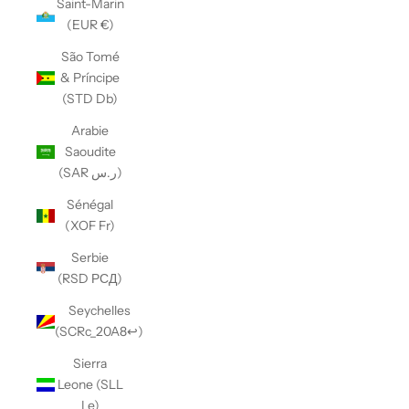
Saint-Marin
(EUR €)
São Tomé
& Príncipe
(STD Db)
Arabie
Saoudite
(SAR ر.س)
Sénégal
(XOF Fr)
Serbie
(RSD РСД)
Seychelles
(SCRc_20A8↩)
Sierra
Leone (SLL
Le)