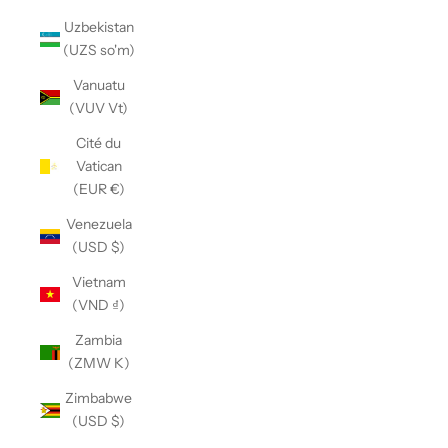
Uzbekistan
(UZS so'm)
Vanuatu
(VUV Vt)
Cité du
Vatican
(EUR €)
Venezuela
(USD $)
Vietnam
(VND ₫)
Zambia
(ZMW K)
Zimbabwe
(USD $)