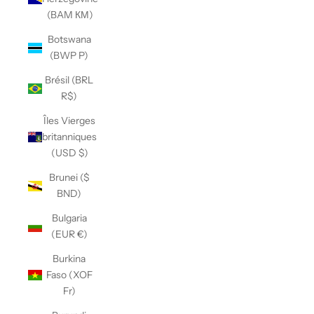
(BAM КМ)
Botswana
(BWP P)
Brésil (BRL
R$)
Îles Vierges
britanniques
(USD $)
Brunei ($
BND)
Bulgaria
(EUR €)
Burkina
Faso (XOF
Fr)