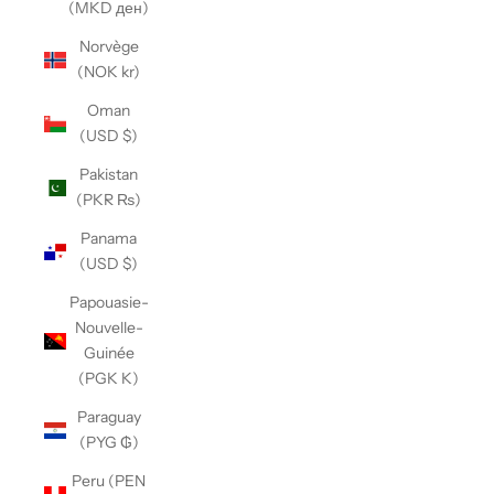
(MKD ден)
Norvège
(NOK kr)
Oman
(USD $)
Pakistan
(PKR ₨)
Panama
(USD $)
Papouasie-
Nouvelle-
Guinée
(PGK K)
Paraguay
(PYG ₲)
Peru (PEN