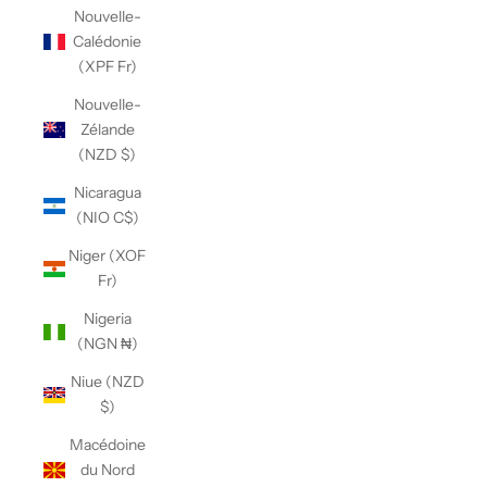
Nouvelle-
Calédonie
(XPF Fr)
Nouvelle-
Zélande
(NZD $)
Nicaragua
(NIO C$)
Niger (XOF
Fr)
Nigeria
(NGN ₦)
Niue (NZD
$)
Macédoine
du Nord