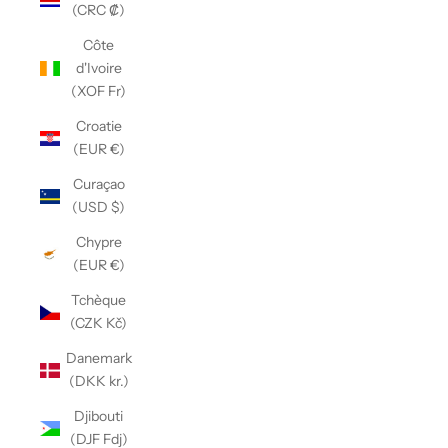
(CRC ₡)
Côte
d'Ivoire
(XOF Fr)
Croatie
(EUR €)
Curaçao
(USD $)
Chypre
(EUR €)
Tchèque
(CZK Kč)
Danemark
(DKK kr.)
Djibouti
(DJF Fdj)