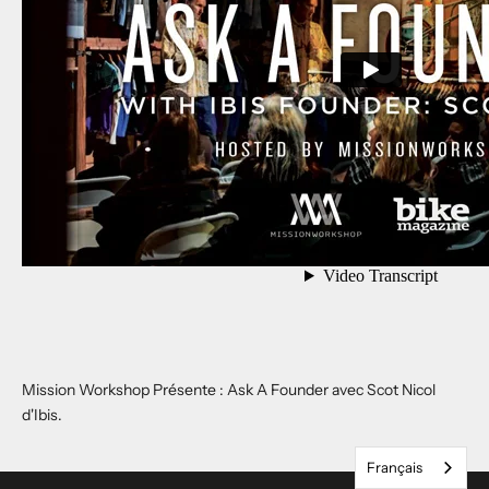
l
e
t
i
n
d
'
i
n
f
o
Mission Workshop Présente : Ask A Founder avec Scot Nicol
r
d'Ibis.
m
Français