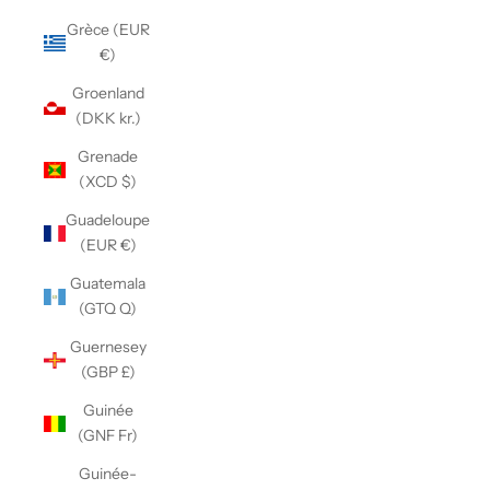
Grèce (EUR
€)
Groenland
(DKK kr.)
Grenade
(XCD $)
Guadeloupe
(EUR €)
Guatemala
(GTQ Q)
Guernesey
(GBP £)
Guinée
(GNF Fr)
Guinée-