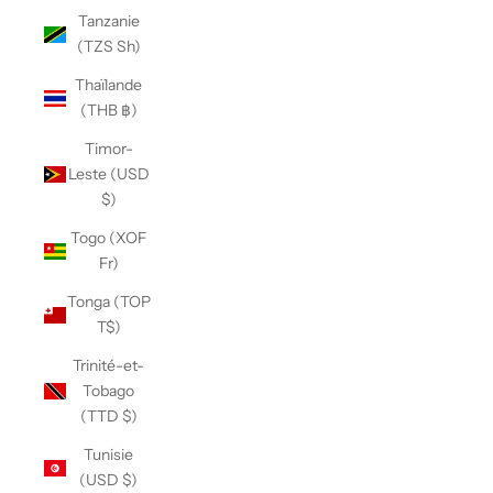
Tanzanie
(TZS Sh)
Thaïlande
(THB ฿)
Timor-
Leste (USD
$)
Togo (XOF
Fr)
Tonga (TOP
T$)
Trinité-et-
Tobago
(TTD $)
Tunisie
(USD $)