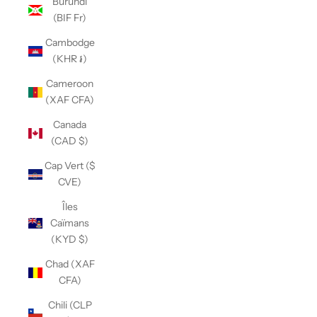
Burundi
(BIF Fr)
Cambodge
(KHR ៛)
Cameroon
(XAF CFA)
Canada
(CAD $)
Cap Vert ($
CVE)
Îles
Caïmans
(KYD $)
Chad (XAF
CFA)
Chili (CLP