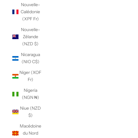
Nouvelle-
Calédonie
(XPF Fr)
Nouvelle-
Zélande
(NZD $)
Nicaragua
(NIO C$)
Niger (XOF
Fr)
Nigeria
(NGN ₦)
Niue (NZD
$)
Macédoine
du Nord