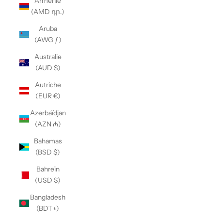
Arménie
(AMD դր.)
Aruba
(AWG ƒ)
Australie
(AUD $)
Autriche
(EUR €)
Azerbaïdjan
(AZN ₼)
Bahamas
(BSD $)
Bahreïn
(USD $)
Bangladesh
(BDT ৳)