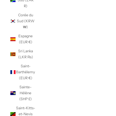
Sud (ZAR
R)
Corée du
Sud (KRW
₩)
Espagne
(EUR €)
Sri Lanka
(LKR ₨)
Saint-
Barthélemy
(EUR €)
Sainte-
Hélène
(SHP £)
Saint-Kitts-
et-Nevis