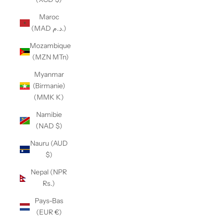
Maroc
(MAD د.م.)
Mozambique
(MZN MTn)
Myanmar
(Birmanie)
(MMK K)
Namibie
(NAD $)
Nauru (AUD
$)
Nepal (NPR
Rs.)
Pays-Bas
(EUR €)