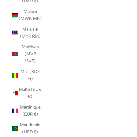
(USD $)
Malawi
(MWK MK)
Malaisie
(MYR RM)
Maldives
(MVR
MVR)
Mali (XOF
Fr)
Malte (EUR
€)
Martinique
(EUR €)
Mauritanie
(USD $)