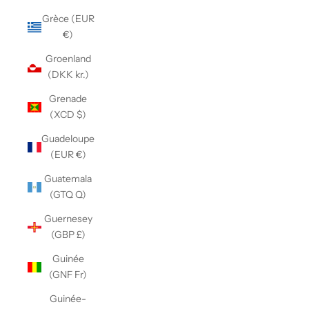
Grèce (EUR
€)
Groenland
(DKK kr.)
Grenade
(XCD $)
Guadeloupe
(EUR €)
Guatemala
(GTQ Q)
Guernesey
(GBP £)
Guinée
(GNF Fr)
Guinée-