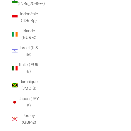
(INRc_20B9↩)
Indonésie
(IDR Rp)
Irlande
(EUR €)
Israël (ILS
₪)
Italie (EUR
€)
Jamaïque
(JMD $)
Japon (JPY
¥)
Jersey
(GBP £)