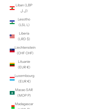
Liban (LBP
ل.ل)
Lesotho
(LSL L)
Liberia
(LRD $)
Liechtenstein
(CHF CHF)
Lituanie
(EUR €)
Luxembourg
(EUR €)
Macao SAR
(MOP P)
Madagascar