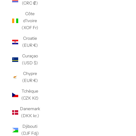
(CRC ₡)
Côte
d'Ivoire
(XOF Fr)
Croatie
(EUR €)
Curaçao
(USD $)
Chypre
(EUR €)
Tchèque
(CZK Kč)
Danemark
(DKK kr.)
Djibouti
(DJF Fdj)