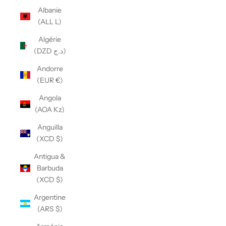
Albanie
(ALL L)
Algérie
(DZD د.ج)
Andorre
(EUR €)
Angola
(AOA Kz)
Anguilla
(XCD $)
Antigua &
Barbuda
(XCD $)
Argentine
(ARS $)