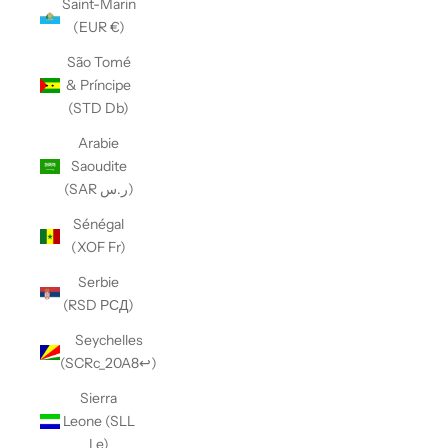
Saint-Marin
(EUR €)
São Tomé
& Príncipe
(STD Db)
Arabie
Saoudite
(SAR ر.س)
Sénégal
(XOF Fr)
Serbie
(RSD РСД)
Seychelles
(SCRc_20A8↩)
Sierra
Leone (SLL
Le)