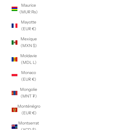
Maurice
(MUR ₨)
Mayotte
(EUR €)
Mexique
(MXN $)
Moldavie
(MDL L)
Monaco
(EUR €)
Mongolie
(MNT ₮)
Monténégro
(EUR €)
Montserrat
(XCD $)