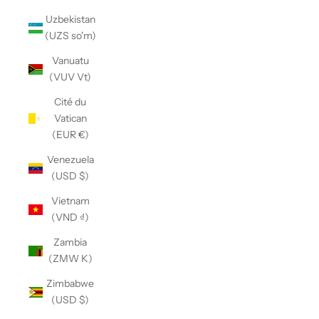
Uzbekistan
(UZS so'm)
Vanuatu
(VUV Vt)
Cité du
Vatican
(EUR €)
Venezuela
(USD $)
Vietnam
(VND ₫)
Zambia
(ZMW K)
Zimbabwe
(USD $)