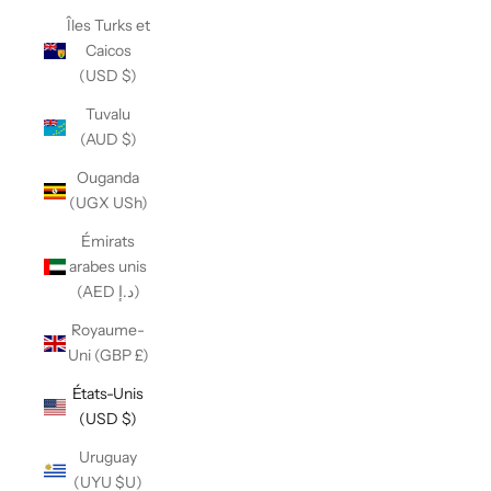
Îles Turks et
Caicos
(USD $)
Tuvalu
(AUD $)
Ouganda
(UGX USh)
Émirats
arabes unis
(AED د.إ)
Royaume-
Uni (GBP £)
États-Unis
(USD $)
Uruguay
(UYU $U)