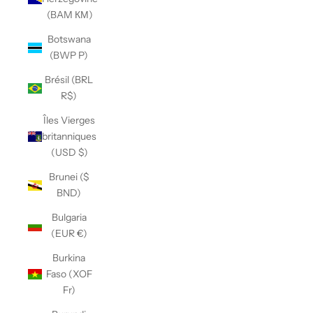
(BAM КМ)
Botswana
(BWP P)
Brésil (BRL
R$)
Îles Vierges
britanniques
(USD $)
Brunei ($
BND)
Bulgaria
(EUR €)
Burkina
Faso (XOF
Fr)