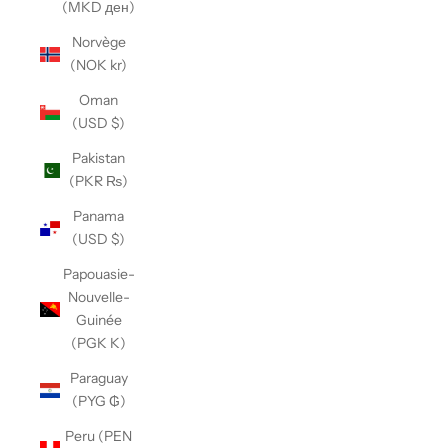
(MKD ден)
Norvège
(NOK kr)
Oman
(USD $)
Pakistan
(PKR ₨)
Panama
(USD $)
Papouasie-
Nouvelle-
Guinée
(PGK K)
Paraguay
(PYG ₲)
Peru (PEN