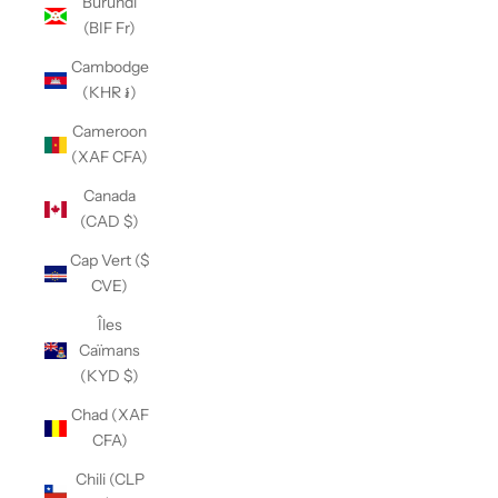
Burundi
(BIF Fr)
Cambodge
(KHR ៛)
Cameroon
(XAF CFA)
Canada
(CAD $)
Cap Vert ($
CVE)
Îles
Caïmans
(KYD $)
Chad (XAF
CFA)
Chili (CLP