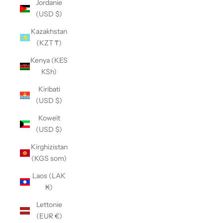
Jordanie
(USD $)
Kazakhstan
(KZT ₸)
Kenya (KES
KSh)
Kiribati
(USD $)
Koweït
(USD $)
Kirghizistan
(KGS som)
Laos (LAK
₭)
Lettonie
(EUR €)