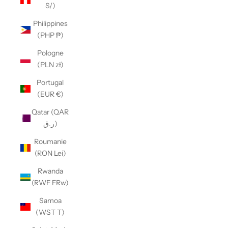
S/)
Philippines
(PHP ₱)
Pologne
(PLN zł)
Portugal
(EUR €)
Qatar (QAR
ر.ق)
Roumanie
(RON Lei)
Rwanda
(RWF FRw)
Samoa
(WST T)