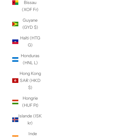
Bissau
(XOF Fr)
Guyane
(GYD $)
Haïti (HTG
G)
Honduras
(HNL L)
Hong Kong
SAR (HKD
$)
Hongrie
(HUF Ft)
Islande (ISK
kr)
Inde