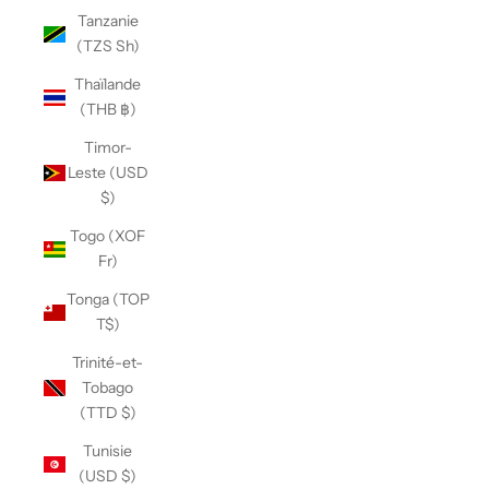
Tanzanie
(TZS Sh)
Thaïlande
(THB ฿)
Timor-
Leste (USD
$)
Togo (XOF
Fr)
Tonga (TOP
T$)
Trinité-et-
Tobago
(TTD $)
Tunisie
(USD $)