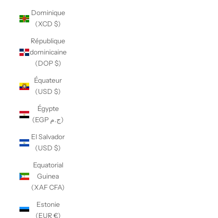
Dominique
(XCD $)
République
dominicaine
(DOP $)
Équateur
(USD $)
Égypte
(EGP ج.م)
El Salvador
(USD $)
Equatorial
Guinea
(XAF CFA)
Estonie
(EUR €)