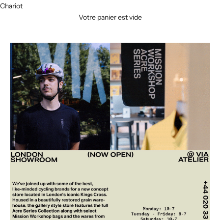
Chariot
Votre panier est vide
B
u
l
l
e
t
i
n
d
'
i