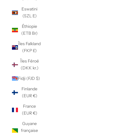
Eswatini
(SZL E)
Éthiopie
(ETB Br)
Îles Falkland
(FKP £)
Îles Féroé
(DKK kr.)
Fidji (FJD $)
Finlande
(EUR €)
France
(EUR €)
Guyane
française