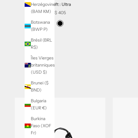
Drift : Ultra
Herzégovine
(BAM КМ)
Sale price
$ 405
Botswana
Swatch Selectors for Drift : Ultra
Noir Ultra
(BWP P)
Brésil (BRL
R$)
Îles Vierges
britanniques
(USD $)
Brunei ($
BND)
B
Bulgaria
u
(EUR €)
l
Burkina
l
Faso (XOF
Fr)
e