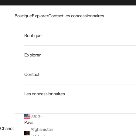
Skip to content
Go to Accessibility Statement
Boutique
Explorer
Contact
Les concessionnaires
Boutique
Explorer
Contact
Les concessionnaires
USD $
Pays
Chariot
Afghanistan