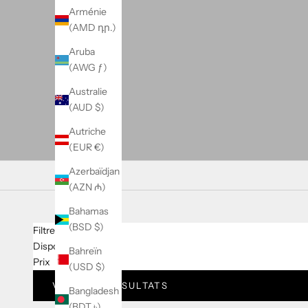
Arménie
(AMD դր.)
Aruba
(AWG ƒ)
Australie
(AUD $)
Autriche
(EUR €)
Azerbaïdjan
(AZN ₼)
Bahamas
(BSD $)
Filtres
Disponibilité
Bahreïn
Prix
(USD $)
VOIR LES RÉSULTATS
Bangladesh
(BDT ৳)