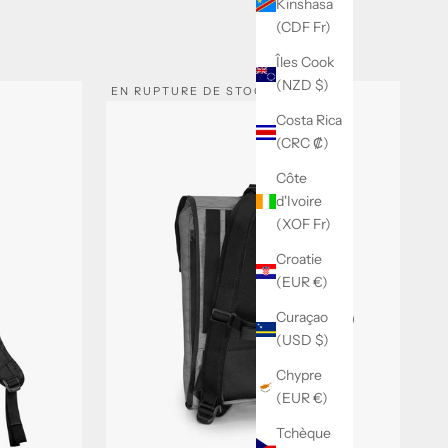
Kinshasa
X
(CDF Fr)
Îles Cook
(NZD $)
EN RUPTURE DE STOCK
Costa Rica
(CRC ₡)
Côte
d'Ivoire
(XOF Fr)
Croatie
(EUR €)
Curaçao
(USD $)
Chypre
(EUR €)
Tchèque