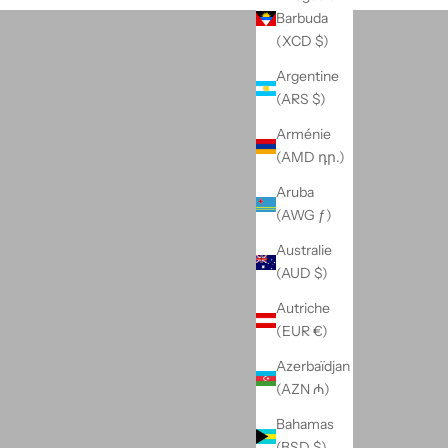
Barbuda
(XCD $)
Argentine
(ARS $)
Arménie
(AMD դր.)
Aruba
(AWG ƒ)
Australie
(AUD $)
Autriche
(EUR €)
Azerbaïdjan
(AZN ₼)
Bahamas
(BSD $)