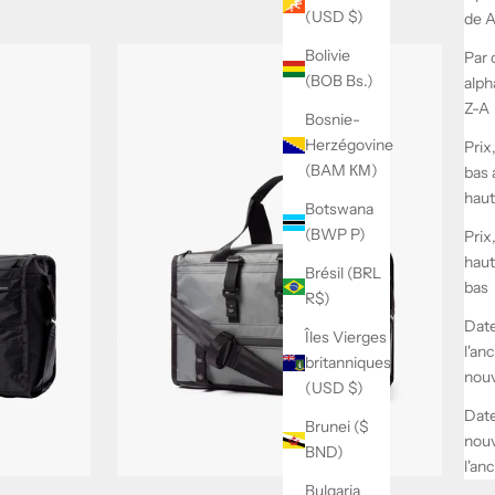
(USD $)
de A
Bolivie
Par 
(BOB Bs.)
alph
Z-A
Bosnie-
Herzégovine
Prix
(BAM КМ)
bas 
haut
Botswana
(BWP P)
Prix
haut
Brésil (BRL
bas
R$)
Date
Îles Vierges
l'an
britanniques
nou
(USD $)
Date
Brunei ($
nou
BND)
l'an
Bulgaria