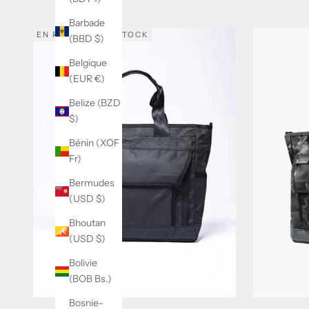
Barbade
EN RUPTURE DE STOCK
(BBD $)
Belgique
(EUR €)
Belize (BZD
$)
Bénin (XOF
Fr)
Bermudes
(USD $)
Bhoutan
(USD $)
Bolivie
(BOB Bs.)
Bosnie-