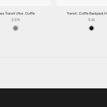
ss Transit Ultra : Duffle
Transit : Duffle Backpack 
Sale price
Sale price
$ 375
$ 32
Swatch Selectors for Mass Transit Ultra : Duffle
Swatch Selec
Gravel Gray Ultra
Noir