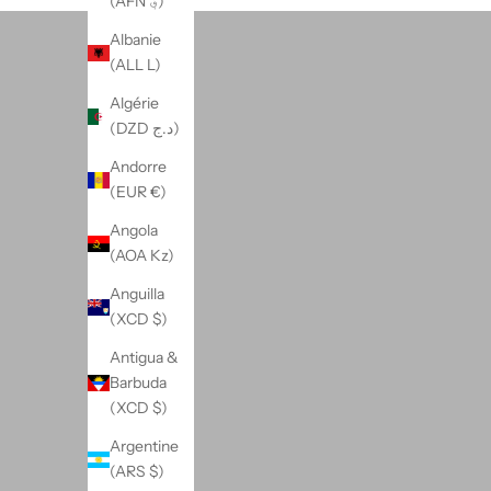
(AFN ؋)
Albanie
(ALL L)
Algérie
(DZD د.ج)
Andorre
(EUR €)
Angola
(AOA Kz)
Anguilla
(XCD $)
Antigua &
Barbuda
(XCD $)
Argentine
(ARS $)