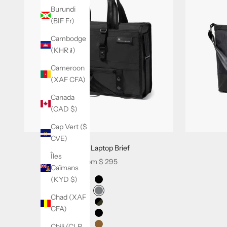
Burundi
t
(BIF Fr)
i
Cambodge
n
(KHR ៛)
d
Cameroon
(XAF CFA)
'
Canada
i
(CAD $)
n
Cap Vert ($
f
CVE)
Transit Laptop Brief
o
Îles
Sale price
From
$ 295
r
Caïmans
Swatch Selectors for Transit Laptop Brief
(KYD $)
m
Noir VX
Gris VX
Chad (XAF
a
Noir Camo
CFA)
Noir HT
t
Chili (CLP