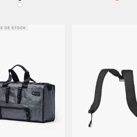
Noir VX
Orange V
Blanc VX
RE DE STOCK