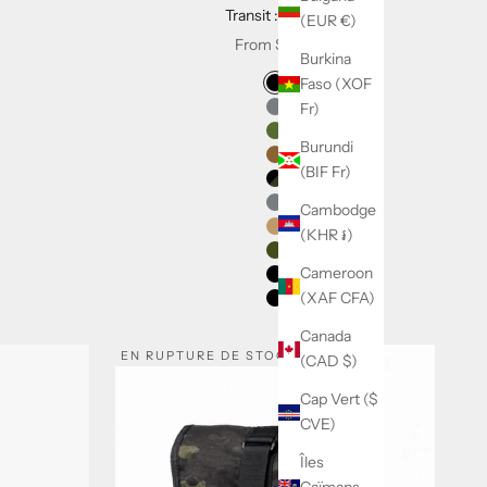
Transit : Duffle
(EUR €)
Sale price
From
$ 305
Burkina
tors for Mass Transit : Duffle
Swatch Selectors for Transit : Du
Faso (XOF
Noir VX
Fr)
Gris VX
X
Olive VX
Burundi
o
Coyote VX
(BIF Fr)
Noir Camo
Cambodge
Gray HT
(KHR ៛)
Toile cirée marron
Toile cirée olive
Cameroon
Toile cirée noire
(XAF CFA)
Noir HT
Canada
EN RUPTURE DE STOCK
(CAD $)
Cap Vert ($
CVE)
Îles