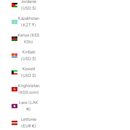
Jordanie
(USD $)
Kazakhstan
(KZT ₸)
Kenya (KES
KSh)
Kiribati
(USD $)
Koweït
(USD $)
Kirghizistan
(KGS som)
Laos (LAK
₭)
Lettonie
(EUR €)