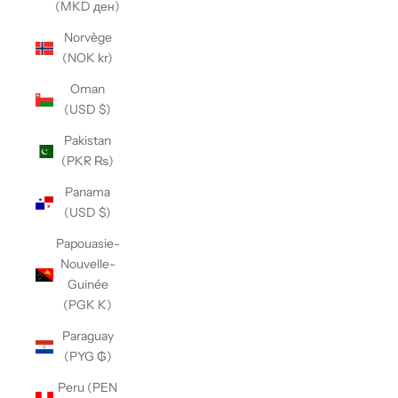
(MKD ден)
Norvège
(NOK kr)
Oman
(USD $)
Pakistan
(PKR ₨)
Panama
(USD $)
Papouasie-
Nouvelle-
Guinée
(PGK K)
Paraguay
(PYG ₲)
Peru (PEN