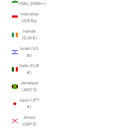
(INRc_20B9↩)
Indonésie
(IDR Rp)
Irlande
(EUR €)
Israël (ILS
₪)
Italie (EUR
€)
Jamaïque
(JMD $)
Japon (JPY
¥)
Jersey
(GBP £)