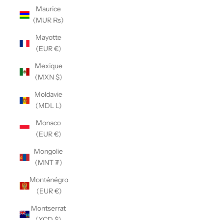
Maurice
(MUR ₨)
Mayotte
(EUR €)
Mexique
(MXN $)
Moldavie
(MDL L)
Monaco
(EUR €)
Mongolie
(MNT ₮)
Monténégro
(EUR €)
Montserrat
(XCD $)