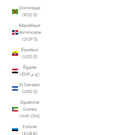
Dominique
(XCD $)
République
dominicaine
(DOP $)
Équateur
(USD $)
Égypte
(EGP ج.م)
El Salvador
(USD $)
Equatorial
Guinea
(XAF CFA)
Estonie
(EUR €)