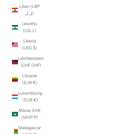
Liban (LBP
ل.ل)
Lesotho
(LSL L)
Liberia
(LRD $)
Liechtenstein
(CHF CHF)
Lituanie
(EUR €)
Luxembourg
(EUR €)
Macao SAR
(MOP P)
Madagascar