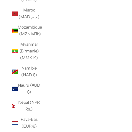
Maroc
(MAD د.م.)
Mozambique
(MZN MTn)
Myanmar
(Birmanie)
(MMK K)
Namibie
(NAD $)
Nauru (AUD
$)
Nepal (NPR
Rs.)
Pays-Bas
(EUR €)