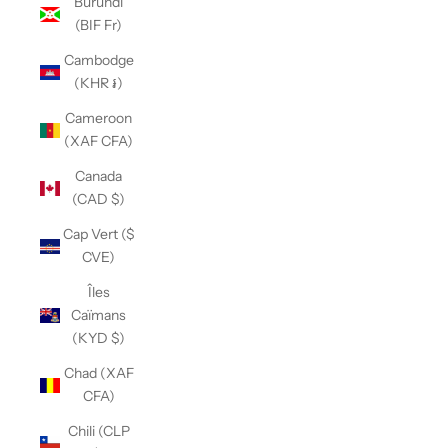
Burundi
(BIF Fr)
Cambodge
(KHR ៛)
Cameroon
(XAF CFA)
Canada
(CAD $)
Cap Vert ($
CVE)
Îles
Caïmans
(KYD $)
Chad (XAF
CFA)
Chili (CLP