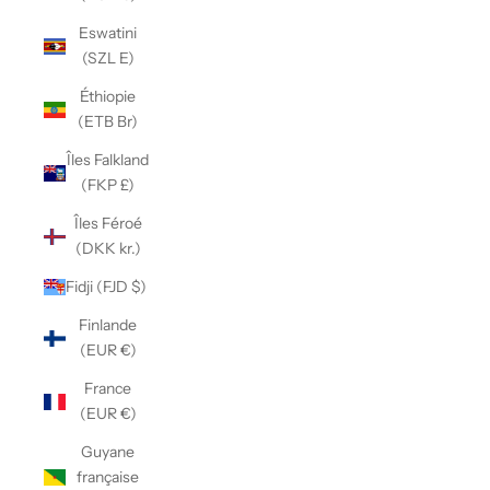
Eswatini
(SZL E)
Éthiopie
(ETB Br)
Îles Falkland
(FKP £)
Îles Féroé
(DKK kr.)
Fidji (FJD $)
Finlande
(EUR €)
France
(EUR €)
Guyane
française