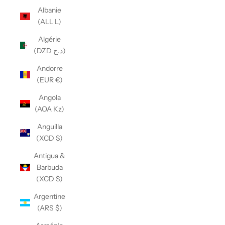
Albanie
(ALL L)
Algérie
(DZD د.ج)
Andorre
(EUR €)
Angola
(AOA Kz)
Anguilla
(XCD $)
Antigua &
Barbuda
(XCD $)
Argentine
(ARS $)