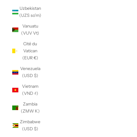
Uzbekistan
(UZS so'm)
Vanuatu
(VUV Vt)
Cité du
Vatican
(EUR €)
Venezuela
(USD $)
Vietnam
(VND ₫)
Zambia
(ZMW K)
Zimbabwe
(USD $)