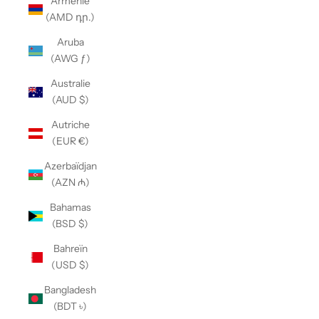
Arménie
(AMD դր.)
Aruba
(AWG ƒ)
Australie
(AUD $)
Autriche
(EUR €)
Azerbaïdjan
(AZN ₼)
Bahamas
(BSD $)
Bahreïn
(USD $)
Bangladesh
(BDT ৳)