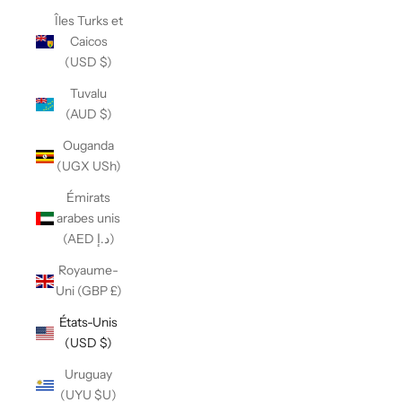
Îles Turks et
Caicos
(USD $)
Tuvalu
(AUD $)
Ouganda
(UGX USh)
Émirats
arabes unis
(AED د.إ)
Royaume-
Uni (GBP £)
États-Unis
(USD $)
Uruguay
(UYU $U)