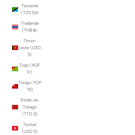
Tanzanie
(TZS Sh)
Thaïlande
(THB ฿)
Timor-
Leste (USD
$)
Togo (XOF
Fr)
Tonga (TOP
T$)
Trinité-et-
Tobago
(TTD $)
Tunisie
(USD $)