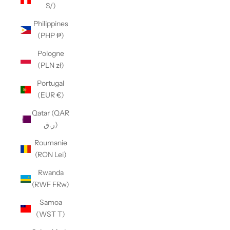
S/)
Philippines
(PHP ₱)
Pologne
(PLN zł)
Portugal
(EUR €)
Qatar (QAR
ر.ق)
Roumanie
(RON Lei)
Rwanda
(RWF FRw)
Samoa
(WST T)