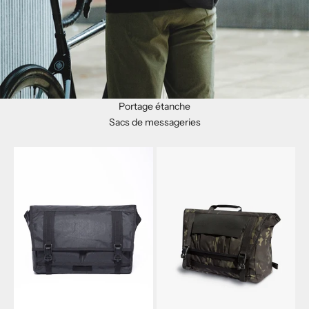
Portage étanche
Sacs de messageries
B
u
l
l