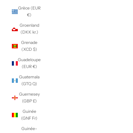
Grèce (EUR
€)
Groenland
(DKK kr.)
Grenade
(XCD $)
Guadeloupe
(EUR €)
Guatemala
(GTQ Q)
Guernesey
(GBP £)
Guinée
(GNF Fr)
Guinée-