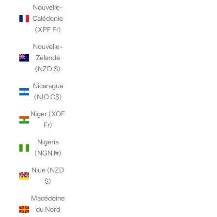
Nouvelle-
Calédonie
(XPF Fr)
Nouvelle-
Zélande
(NZD $)
Nicaragua
(NIO C$)
Niger (XOF
Fr)
Nigeria
(NGN ₦)
Niue (NZD
$)
Macédoine
du Nord