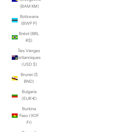
(BAM КМ)
Botswana
(BWP P)
Brésil (BRL
R$)
Îles Vierges
britanniques
(USD $)
Brunei ($
BND)
Bulgaria
(EUR €)
Burkina
Faso (XOF
Fr)