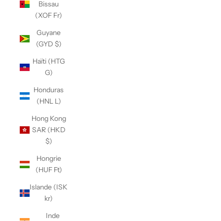
Bissau
(XOF Fr)
Guyane
(GYD $)
Haïti (HTG
G)
Honduras
(HNL L)
Hong Kong
SAR (HKD
$)
Hongrie
(HUF Ft)
Islande (ISK
kr)
Inde