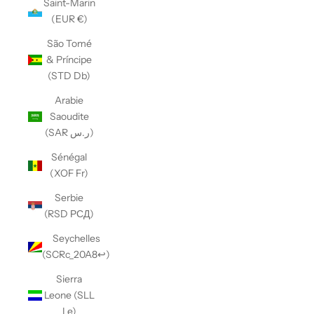
Saint-Marin
(EUR €)
São Tomé
& Príncipe
(STD Db)
Arabie
Saoudite
(SAR ر.س)
Sénégal
(XOF Fr)
Serbie
(RSD РСД)
Seychelles
(SCRc_20A8↩)
Sierra
Leone (SLL
Le)