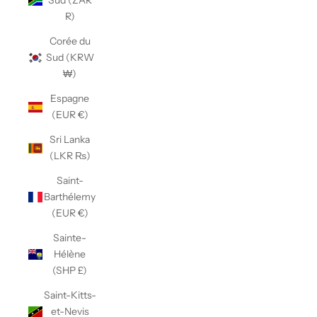
Sud (ZAR
R)
Corée du
Sud (KRW
₩)
Espagne
(EUR €)
Sri Lanka
(LKR ₨)
Saint-
Barthélemy
(EUR €)
Sainte-
Hélène
(SHP £)
Saint-Kitts-
et-Nevis