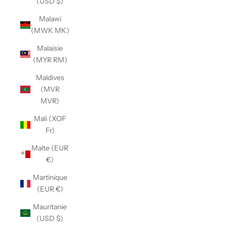
(USD $)
Malawi
(MWK MK)
Malaisie
(MYR RM)
Maldives
(MVR
MVR)
Mali (XOF
Fr)
Malte (EUR
€)
Martinique
(EUR €)
Mauritanie
(USD $)