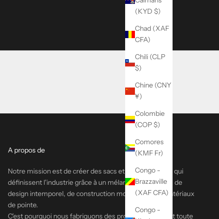
Caïmans
(KYD $)
d With TYCHO
Chad (XAF
CFA)
Chili (CLP
$)
Chine (CNY
¥)
Colombie
(COP $)
Comores
A propos de
(KMF Fr)
Congo -
Notre mission est de créer des sacs et des vêtements qui
Brazzaville
définissent l'industrie grâce à un mélange harmonieux de
(XAF CFA)
design intemporel, de construction moderne et de matériaux
de pointe.
Congo -
C'est pourquoi nous fabriquons des produits qui durent toute