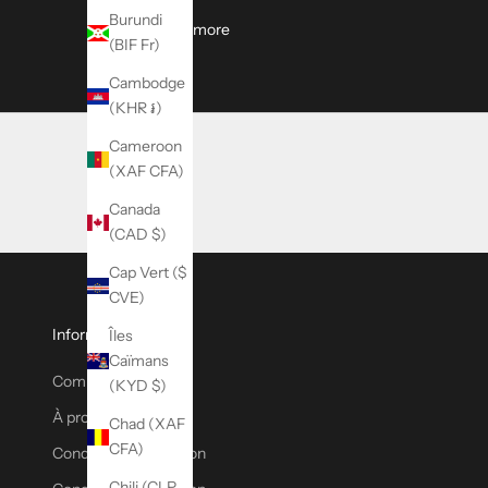
i
Burundi
n
About Rambler Backpack // Pikey Sci
Read more
(BIF Fr)
f
o
Cambodge
r
(KHR ៛)
m
Cameroon
a
(XAF CFA)
t
i
Canada
o
(CAD $)
n
Cap Vert ($
é
CVE)
l
e
Informations
Îles
c
Caïmans
t
Compte
(KYD $)
r
À propos de MW
Chad (XAF
o
CFA)
Conditions d'utilisation
n
i
Chili (CLP