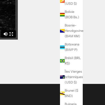
(USD $)
Bolivie
(BOB Bs.)
Bosnie-
Herzégovine
(BAM КМ)
Botswana
(BWP P)
Brésil (BRL
R$)
Îles Vierges
britanniques
(USD $)
Brunei ($
BND)
Bulgaria