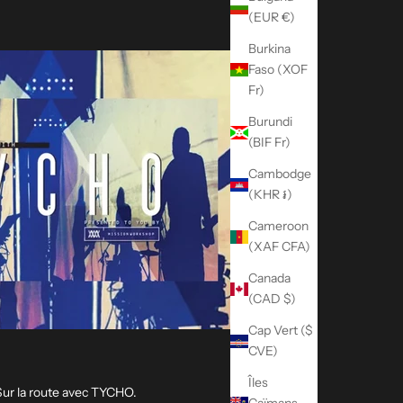
(EUR €)
Burkina
Faso (XOF
Fr)
Burundi
(BIF Fr)
Cambodge
(KHR ៛)
Cameroon
(XAF CFA)
Canada
(CAD $)
Cap Vert ($
CVE)
Îles
ur la route avec TYCHO.