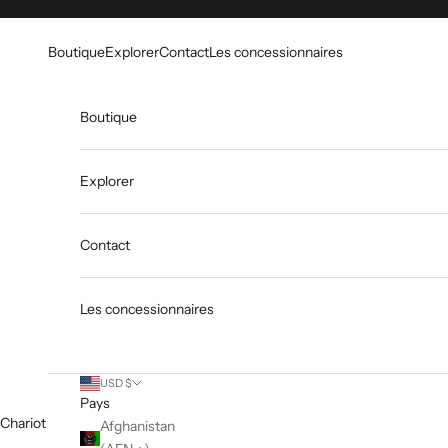
Skip to content
Go to Accessibility Statement
Boutique
Explorer
Contact
Les concessionnaires
Boutique
Explorer
Contact
Les concessionnaires
USD $
Pays
Chariot
Afghanistan