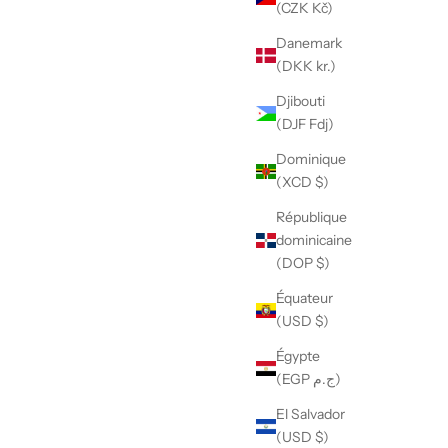
(CZK Kč)
Danemark
(DKK kr.)
Djibouti
(DJF Fdj)
Dominique
(XCD $)
République
dominicaine
(DOP $)
Équateur
(USD $)
Égypte
(EGP ج.م)
El Salvador
(USD $)