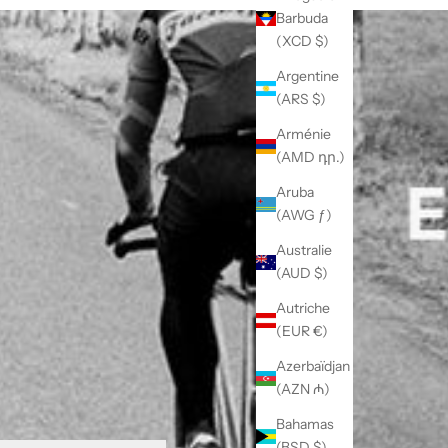
Barbuda
(XCD $)
Argentine
(ARS $)
Arménie
(AMD դր.)
Aruba
(AWG ƒ)
Australie
(AUD $)
Autriche
(EUR €)
Azerbaïdjan
(AZN ₼)
Bahamas
(BSD $)