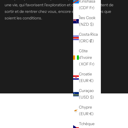
Kinshasa
une vie, qui favorisent l'exploration et qui vous permettent de
(CDF Fr)
sortir et de rentrer chez vous, encore et encore, quelles que
Îles Cook
soient les conditions.
(NZD $)
Costa Rica
(CRC ₡)
Côte
d'Ivoire
(XOF Fr)
Croatie
(EUR €)
Curaçao
(USD $)
Chypre
(EUR €)
Tchèque