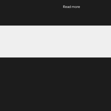
ence
About On The Roa
Read more