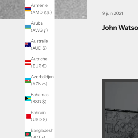
Arménie
u
(AMD դր.)
9 juin 2021
l
Aruba
John Watso
l
(AWG ƒ)
e
Australie
(AUD $)
t
Autriche
i
(EUR €)
n
Azerbaïdjan
d
(AZN ₼)
'
Bahamas
i
(BSD $)
n
Bahreïn
(USD $)
f
Bangladesh
o
(BDT ৳)