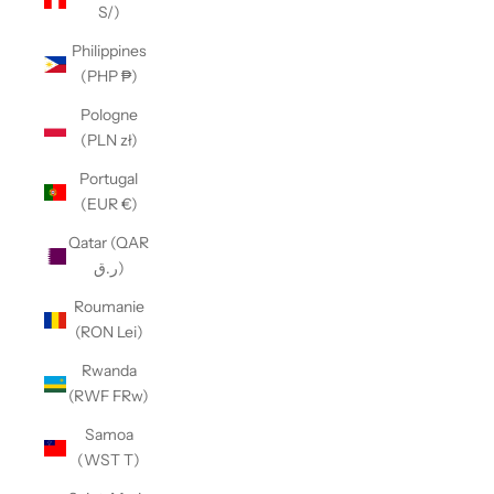
S/)
Philippines
(PHP ₱)
Pologne
(PLN zł)
Portugal
(EUR €)
Qatar (QAR
ر.ق)
Roumanie
(RON Lei)
Rwanda
(RWF FRw)
Samoa
(WST T)