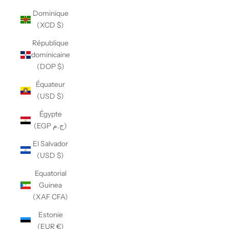
Dominique
(XCD $)
République
dominicaine
(DOP $)
Équateur
(USD $)
Égypte
(EGP ج.م)
El Salvador
(USD $)
Equatorial
Guinea
(XAF CFA)
Estonie
(EUR €)