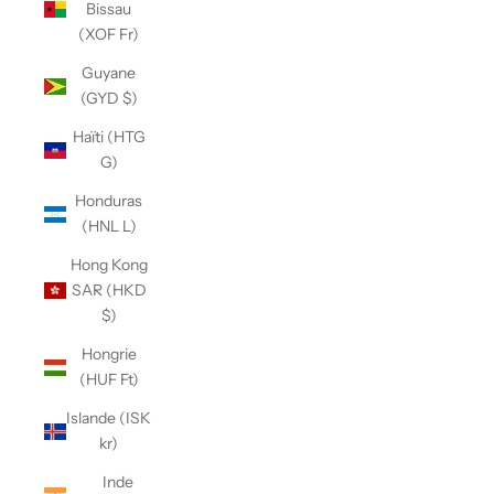
Bissau
(XOF Fr)
Guyane
(GYD $)
Haïti (HTG
G)
Honduras
(HNL L)
Hong Kong
SAR (HKD
$)
Hongrie
(HUF Ft)
Islande (ISK
kr)
Inde