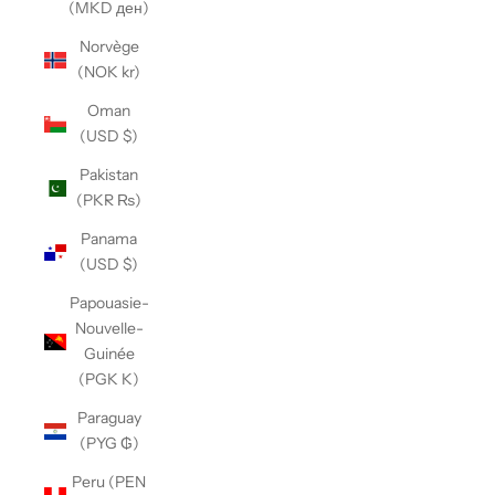
(MKD ден)
Norvège
(NOK kr)
Oman
(USD $)
Pakistan
(PKR ₨)
Panama
(USD $)
Papouasie-
Nouvelle-
Guinée
(PGK K)
Paraguay
(PYG ₲)
Peru (PEN