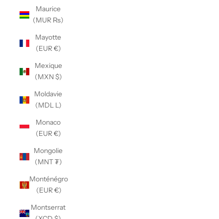
Maurice
(MUR ₨)
Mayotte
(EUR €)
Mexique
(MXN $)
Moldavie
(MDL L)
Monaco
(EUR €)
Mongolie
(MNT ₮)
Monténégro
(EUR €)
Montserrat
(XCD $)