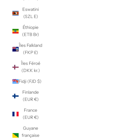
Eswatini
(SZL E)
Éthiopie
(ETB Br)
Îles Falkland
(FKP £)
Îles Féroé
(DKK kr.)
Fidji (FJD $)
Finlande
(EUR €)
France
(EUR €)
Guyane
française