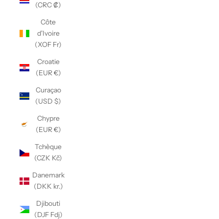
(CRC ₡)
Côte
d'Ivoire
(XOF Fr)
Croatie
(EUR €)
Curaçao
(USD $)
Chypre
(EUR €)
Tchèque
(CZK Kč)
Danemark
(DKK kr.)
Djibouti
(DJF Fdj)