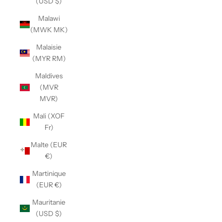
(USD $)
Malawi
(MWK MK)
Malaisie
(MYR RM)
Maldives
(MVR
MVR)
Mali (XOF
Fr)
Malte (EUR
€)
Martinique
(EUR €)
Mauritanie
(USD $)