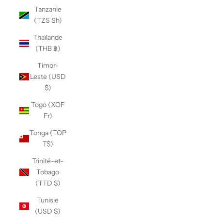
Tanzanie
(TZS Sh)
Thaïlande
(THB ฿)
Timor-
Leste (USD
$)
Togo (XOF
Fr)
Tonga (TOP
T$)
Trinité-et-
Tobago
(TTD $)
Tunisie
(USD $)