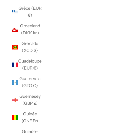
Grèce (EUR
€)
Groenland
(DKK kr.)
Grenade
(XCD $)
Guadeloupe
(EUR €)
Guatemala
(GTQ Q)
Guernesey
(GBP £)
Guinée
(GNF Fr)
Guinée-