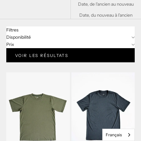
Date, de l'ancien au nouveau
t
Date, du nouveau à l'ancien
i
n
Filtres
Disponibilité
d
Prix
'
VOIR LES RÉSULTATS
i
n
f
o
r
m
a
t
Français