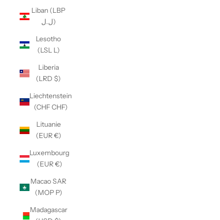
Liban (LBP
ل.ل)
Lesotho
(LSL L)
Liberia
(LRD $)
Liechtenstein
(CHF CHF)
Lituanie
(EUR €)
Luxembourg
(EUR €)
Macao SAR
(MOP P)
Madagascar