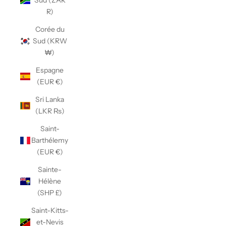
Sud (ZAR
R)
Corée du
Sud (KRW
₩)
Espagne
(EUR €)
Sri Lanka
(LKR ₨)
Saint-
Barthélemy
(EUR €)
Sainte-
Hélène
(SHP £)
Saint-Kitts-
et-Nevis