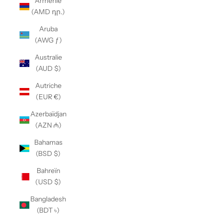
Arménie
(AMD դր.)
Aruba
(AWG ƒ)
Australie
(AUD $)
Autriche
(EUR €)
Azerbaïdjan
(AZN ₼)
Bahamas
(BSD $)
Bahreïn
(USD $)
Bangladesh
(BDT ৳)