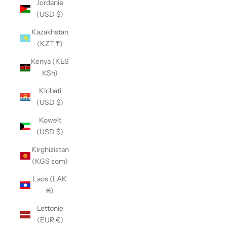
Jordanie
(USD $)
Kazakhstan
(KZT ₸)
Kenya (KES
KSh)
Kiribati
(USD $)
Koweït
(USD $)
Kirghizistan
(KGS som)
Laos (LAK
₭)
Lettonie
(EUR €)