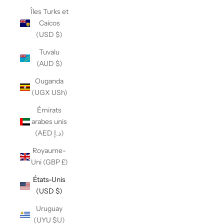
Îles Turks et
Caicos
(USD $)
Tuvalu
(AUD $)
Ouganda
(UGX USh)
Émirats
arabes unis
(AED د.إ)
Royaume-
Uni (GBP £)
États-Unis
(USD $)
Uruguay
(UYU $U)