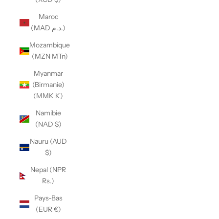
Maroc
(MAD د.م.)
Mozambique
(MZN MTn)
Myanmar
(Birmanie)
(MMK K)
Namibie
(NAD $)
Nauru (AUD
$)
Nepal (NPR
Rs.)
Pays-Bas
(EUR €)