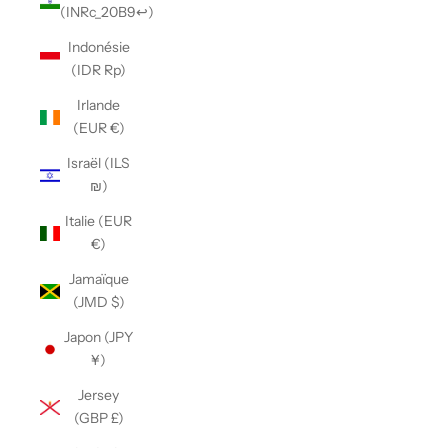
(INRc_20B9↩)
Indonésie
(IDR Rp)
Irlande
(EUR €)
Israël (ILS
₪)
Italie (EUR
€)
Jamaïque
(JMD $)
Japon (JPY
¥)
Jersey
(GBP £)