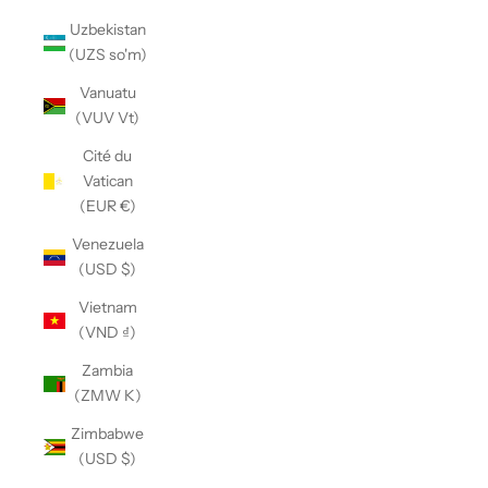
Uzbekistan
(UZS so'm)
Vanuatu
(VUV Vt)
Cité du
Vatican
(EUR €)
Venezuela
(USD $)
Vietnam
(VND ₫)
Zambia
(ZMW K)
Tee-shirts
Zimbabwe
(USD $)