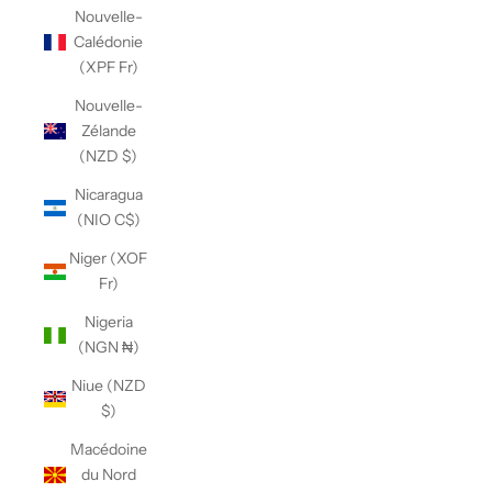
Nouvelle-
Calédonie
(XPF Fr)
Nouvelle-
Zélande
(NZD $)
Nicaragua
(NIO C$)
Niger (XOF
Fr)
Nigeria
(NGN ₦)
Niue (NZD
$)
Macédoine
du Nord