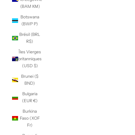
(BAM КМ)
Botswana
(BWP P)
Brésil (BRL
R$)
Îles Vierges
britanniques
(USD $)
Brunei ($
BND)
Bulgaria
(EUR €)
Burkina
Faso (XOF
Fr)