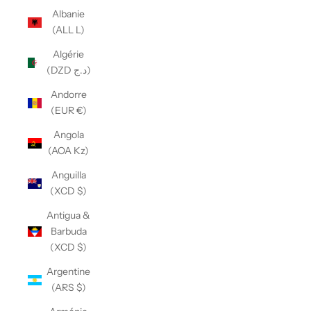
Albanie
(ALL L)
Algérie
(DZD د.ج)
Andorre
(EUR €)
Angola
(AOA Kz)
Anguilla
(XCD $)
Antigua &
Barbuda
(XCD $)
Argentine
(ARS $)