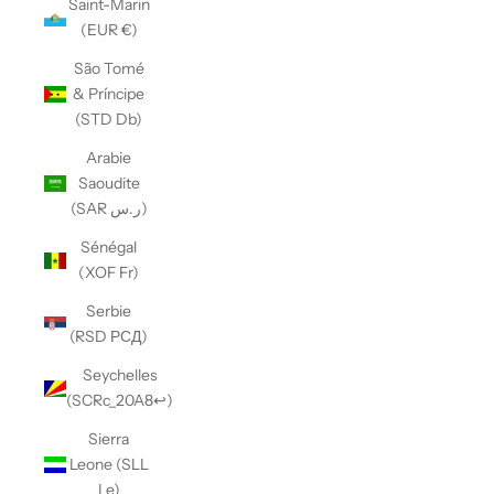
Saint-Marin
(EUR €)
São Tomé
& Príncipe
(STD Db)
Arabie
Saoudite
(SAR ر.س)
Sénégal
(XOF Fr)
Serbie
(RSD РСД)
Seychelles
(SCRc_20A8↩)
Sierra
Leone (SLL
Le)