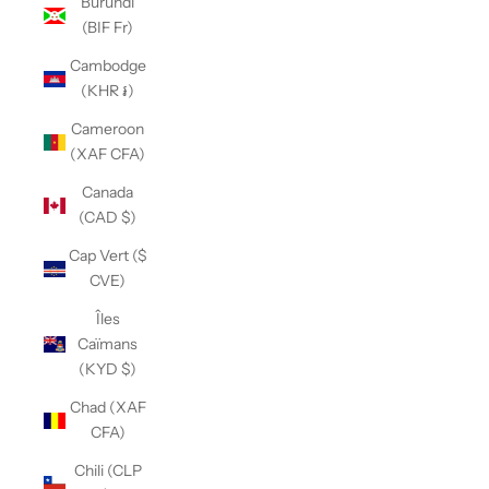
Burundi
(BIF Fr)
Cambodge
(KHR ៛)
Cameroon
(XAF CFA)
Canada
(CAD $)
Cap Vert ($
CVE)
Îles
Caïmans
(KYD $)
Chad (XAF
CFA)
Chili (CLP