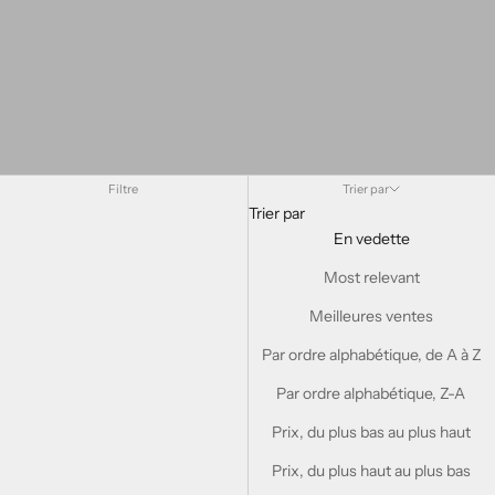
Filtre
Trier par
Trier par
En vedette
Most relevant
Meilleures ventes
B
Par ordre alphabétique, de A à Z
u
Par ordre alphabétique, Z-A
l
Prix, du plus bas au plus haut
l
Prix, du plus haut au plus bas
e