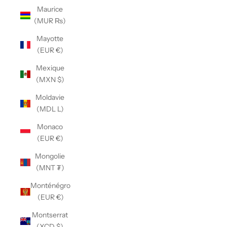
Maurice
(MUR ₨)
Mayotte
(EUR €)
Mexique
(MXN $)
Moldavie
(MDL L)
Monaco
(EUR €)
Mongolie
(MNT ₮)
Monténégro
(EUR €)
Montserrat
(XCD $)