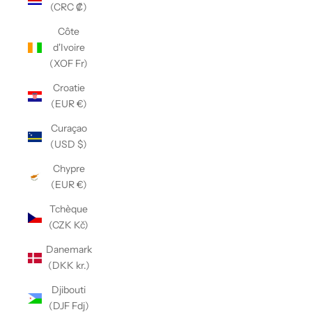
(CRC ₡)
Côte
d'Ivoire
(XOF Fr)
Croatie
(EUR €)
Curaçao
(USD $)
Chypre
(EUR €)
Tchèque
(CZK Kč)
Danemark
(DKK kr.)
Djibouti
(DJF Fdj)