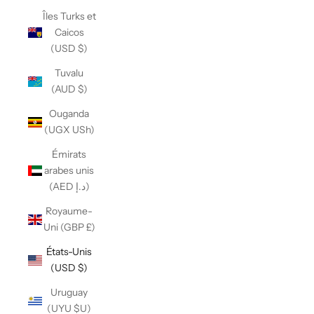
Îles Turks et
Caicos
(USD $)
Tuvalu
(AUD $)
Ouganda
(UGX USh)
Émirats
arabes unis
(AED د.إ)
Royaume-
Uni (GBP £)
États-Unis
(USD $)
Uruguay
(UYU $U)