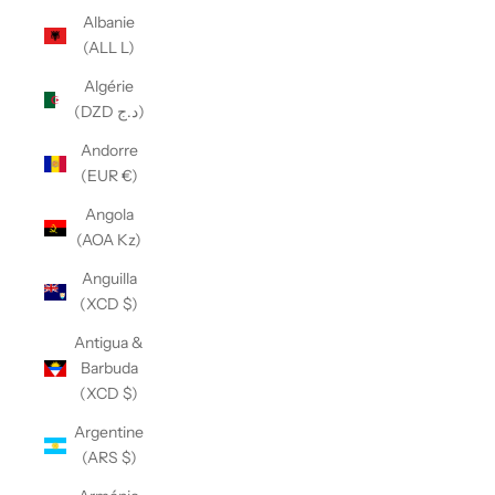
Albanie
(ALL L)
Algérie
(DZD د.ج)
Andorre
(EUR €)
Angola
(AOA Kz)
Anguilla
(XCD $)
Antigua &
Barbuda
(XCD $)
Argentine
(ARS $)