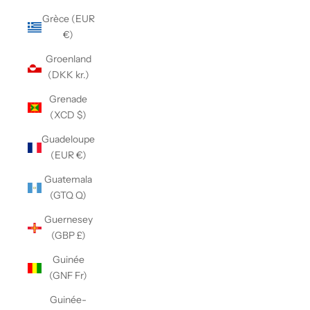
Grèce (EUR
€)
Groenland
(DKK kr.)
Grenade
(XCD $)
Guadeloupe
(EUR €)
Guatemala
(GTQ Q)
Guernesey
(GBP £)
Guinée
(GNF Fr)
Guinée-