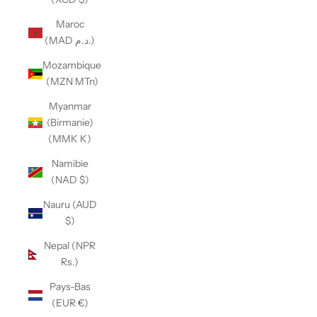
Maroc
(MAD د.م.)
Mozambique
(MZN MTn)
Myanmar
(Birmanie)
(MMK K)
Namibie
(NAD $)
Nauru (AUD
$)
Nepal (NPR
Rs.)
Pays-Bas
(EUR €)