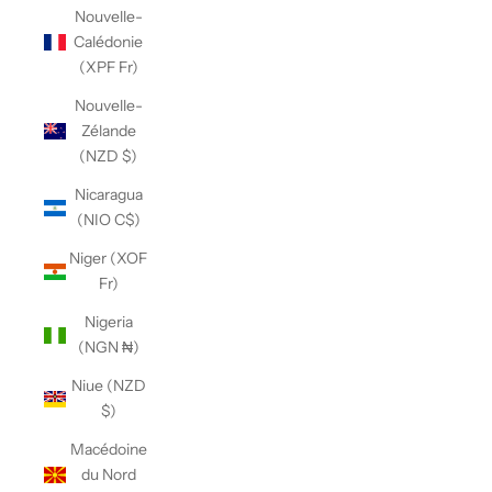
Nouvelle-
Calédonie
(XPF Fr)
Nouvelle-
Zélande
(NZD $)
Nicaragua
(NIO C$)
Niger (XOF
Fr)
Nigeria
(NGN ₦)
Niue (NZD
$)
Macédoine
du Nord