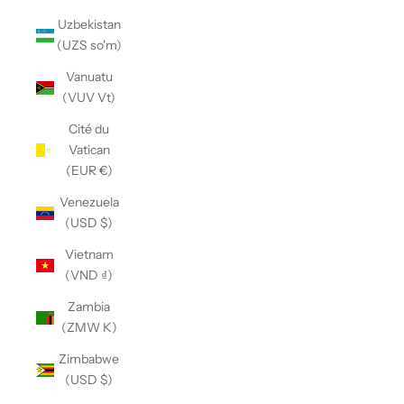
Uzbekistan
(UZS so'm)
Vanuatu
(VUV Vt)
Cité du
Vatican
(EUR €)
Venezuela
(USD $)
Vietnam
(VND ₫)
Zambia
(ZMW K)
Zimbabwe
(USD $)