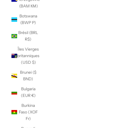
(BAM КМ)
Botswana
(BWP P)
Brésil (BRL
R$)
Îles Vierges
britanniques
(USD $)
Brunei ($
BND)
Bulgaria
(EUR €)
Burkina
Faso (XOF
Fr)