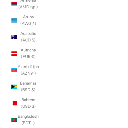
Arménie
(AMD դր.)
Aruba
(AWG ƒ)
Australie
(AUD $)
Autriche
(EUR €)
Azerbaïdjan
(AZN ₼)
Bahamas
(BSD $)
Bahreïn
(USD $)
Bangladesh
(BDT ৳)