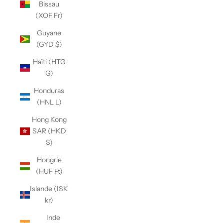
Bissau
(XOF Fr)
Guyane
(GYD $)
Haïti (HTG
G)
Honduras
(HNL L)
Hong Kong
SAR (HKD
$)
Hongrie
(HUF Ft)
Islande (ISK
kr)
Inde