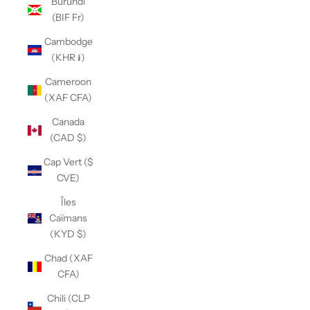
Burundi
(BIF Fr)
Cambodge
(KHR ៛)
Cameroon
(XAF CFA)
Canada
(CAD $)
Cap Vert ($
CVE)
Îles
Caïmans
(KYD $)
Chad (XAF
CFA)
Chili (CLP