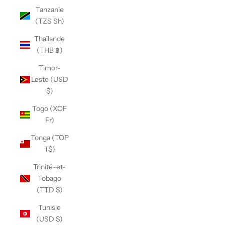
Tanzanie
(TZS Sh)
Thaïlande
(THB ฿)
Timor-
Leste (USD
$)
Togo (XOF
Fr)
Tonga (TOP
T$)
Trinité-et-
Tobago
(TTD $)
Tunisie
(USD $)