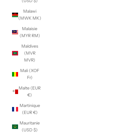
(USD $)
Malawi
(MWK MK)
Malaisie
(MYR RM)
Maldives
(MVR
MVR)
Mali (XOF
Fr)
Malte (EUR
€)
Martinique
(EUR €)
Mauritanie
(USD $)