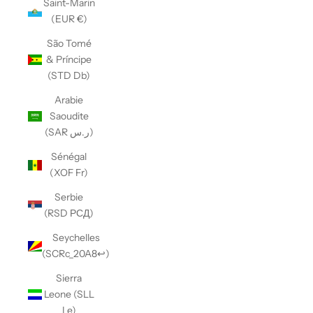
Saint-Marin
(EUR €)
São Tomé
& Príncipe
(STD Db)
Arabie
Saoudite
(SAR ر.س)
Sénégal
(XOF Fr)
Serbie
(RSD РСД)
Seychelles
(SCRc_20A8↩)
Sierra
Leone (SLL
Le)