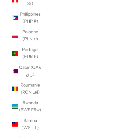
S/)
Philippines
(PHP ₱)
Pologne
(PLN zł)
Portugal
(EUR €)
Qatar (QAR
ر.ق)
Roumanie
(RON Lei)
Rwanda
(RWF FRw)
Samoa
(WST T)