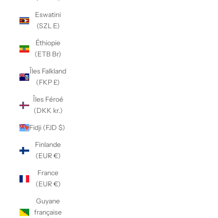
Eswatini
(SZL E)
Éthiopie
(ETB Br)
Îles Falkland
(FKP £)
Îles Féroé
(DKK kr.)
Fidji (FJD $)
Finlande
(EUR €)
France
(EUR €)
Guyane
française