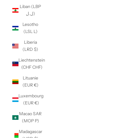
Liban (LBP
ل.ل)
Lesotho
(LSL L)
Liberia
(LRD $)
Liechtenstein
(CHF CHF)
Lituanie
(EUR €)
Luxembourg
(EUR €)
Macao SAR
(MOP P)
Madagascar