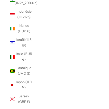
(INRc_20B9↩)
Indonésie
(IDR Rp)
Irlande
(EUR €)
Israël (ILS
₪)
Italie (EUR
€)
Jamaïque
(JMD $)
Japon (JPY
¥)
Jersey
(GBP £)