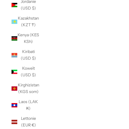
Jordanie
(USD $)
Kazakhstan
(KZT ₸)
Kenya (KES
KSh)
Kiribati
(USD $)
Koweït
(USD $)
Kirghizistan
(KGS som)
Laos (LAK
₭)
Lettonie
(EUR €)