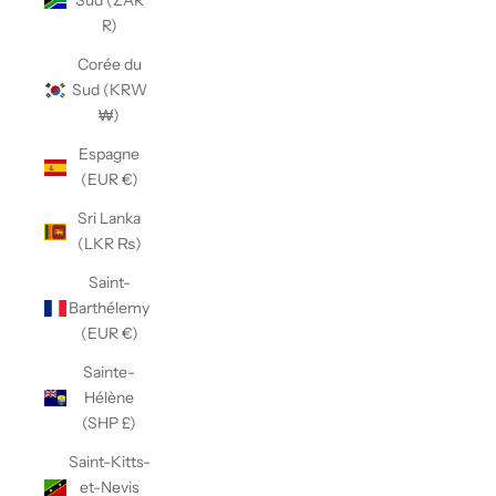
Sud (ZAR
R)
Corée du
Sud (KRW
₩)
Espagne
(EUR €)
Sri Lanka
(LKR ₨)
Saint-
Barthélemy
(EUR €)
Sainte-
Hélène
(SHP £)
Saint-Kitts-
et-Nevis