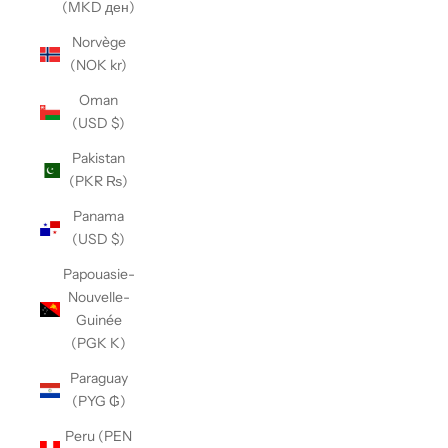
(MKD ден)
Norvège
(NOK kr)
Oman
(USD $)
Pakistan
(PKR ₨)
Panama
(USD $)
Papouasie-
Nouvelle-
Guinée
(PGK K)
Paraguay
(PYG ₲)
Peru (PEN