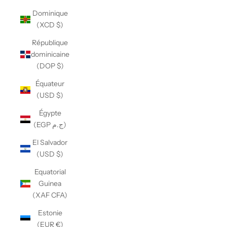
Dominique
(XCD $)
République
dominicaine
(DOP $)
Équateur
(USD $)
Égypte
(EGP ج.م)
El Salvador
(USD $)
Equatorial
Guinea
(XAF CFA)
Estonie
(EUR €)