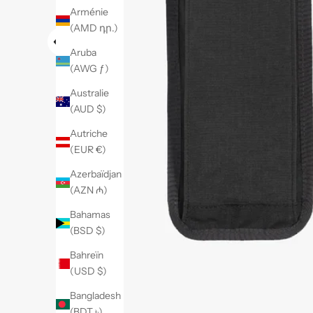
Arménie
(AMD դր.)
Aruba
(AWG ƒ)
Australie
(AUD $)
Autriche
(EUR €)
Azerbaïdjan
(AZN ₼)
Bahamas
(BSD $)
Bahreïn
(USD $)
Bangladesh
(BDT ৳)