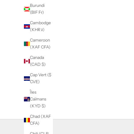
r
Burundi
o
(BIF Fr)
u
Cambodge
r
(KHR ៛)
e
m
Cameroon
a
(XAF CFA)
i
Canada
l
(CAD $)
n
e
Cap Vert ($
w
CVE)
s
Îles
l
Caïmans
e
(KYD $)
t
t
Chad (XAF
e
CFA)
r
t
Chili (CLP