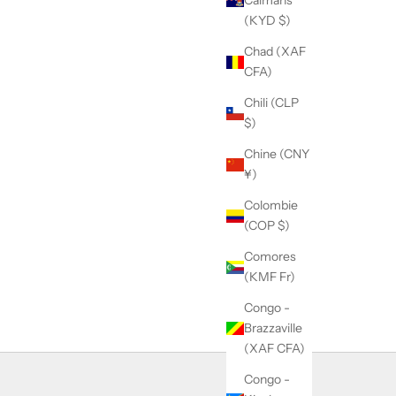
Caïmans
(KYD $)
Chad (XAF
CFA)
Chili (CLP
$)
Chine (CNY
¥)
Colombie
(COP $)
Comores
(KMF Fr)
Congo -
Brazzaville
(XAF CFA)
Congo -