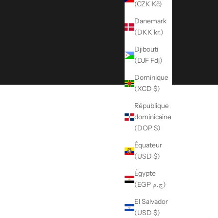
(CZK Kč)
Danemark
(DKK kr.)
Djibouti
(DJF Fdj)
Dominique
(XCD $)
République
dominicaine
(DOP $)
Équateur
(USD $)
Égypte
(EGP ج.م)
El Salvador
(USD $)