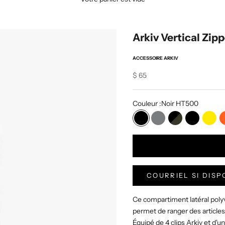
Arkiv Vertical Zip
ACCESSOIRE ARKIV
Sale price
$ 65
Couleur :
Noir HT500
Noir HT500
Gris HT500
Noir Camo
Noir VX
Jaun
COURRIEL SI DISP
Ce compartiment latéral polyv
permet de ranger des articles 
Équipé de 4 clips Arkiv et d'