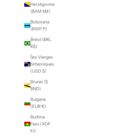
o
Herzégovine
(BAM КМ)
r
m
Botswana
(BWP P)
a
Brésil (BRL
t
R$)
i
Îles Vierges
o
britanniques
(USD $)
n
Brunei ($
S
BND)
i
g
Bulgaria
n
(EUR €)
u
Burkina
p
Faso (XOF
f
Fr)
o