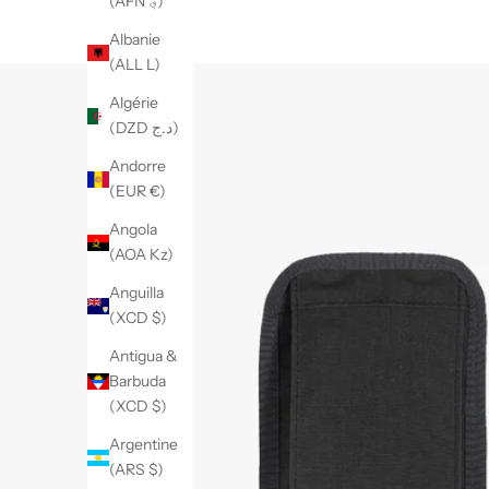
(AFN ؋)
Albanie
(ALL L)
Algérie
(DZD د.ج)
Andorre
(EUR €)
Angola
(AOA Kz)
Anguilla
(XCD $)
Antigua &
Barbuda
(XCD $)
Argentine
(ARS $)