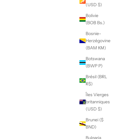
(USD $)
Bolivie
(BOB Bs.)
Bosnie-
Herzégovine
(BAM КМ)
Botswana
(BWP P)
Brésil (BRL
R$)
Îles Vierges
britanniques
(USD $)
Brunei ($
BND)
Bulgaria