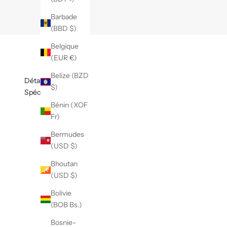
B
Barbade
u
(BBD $)
l
Belgique
l
(EUR €)
e
Belize (BZD
Détails
$)
t
Spécifications
Bénin (XOF
i
Fr)
n
Bermudes
d
(USD $)
'
Bhoutan
(USD $)
i
Bolivie
n
(BOB Bs.)
f
Bosnie-