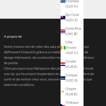
Kinshasa
(CDF Fr)
Îles Cook
(NZD $)
Costa Rica
(CRC ₡)
A propos de
Côte
Notre mission est de créer des sacs et des vêtements qui
d'Ivoire
définissent l'industrie grâce à un mélange harmonieux de
(XOF Fr)
design intemporel, de construction moderne et de matériaux
Croatie
de pointe.
(EUR €)
C'est pourquoi nous fabriquons des produits qui durent toute
une vie, qui favorisent l'exploration et qui vous permettent de
Curaçao
sortir et de rentrer chez vous, encore et encore, quelles que
(USD $)
soient les conditions.
Chypre
(EUR €)
Tchèque