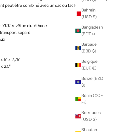
nt peut être combiné avec un sac ou facilement retiré et
Bahreïn
(USD $)
te YKK revêtue d'uréthane
Bangladesh
transport séparé
(BDT ৳)
aux
Barbade
(BBD $)
x 5" x 2,75"
Belgique
 x 2.5"
(EUR €)
Belize (BZD
$)
Bénin (XOF
Fr)
Bermudes
(USD $)
Bhoutan