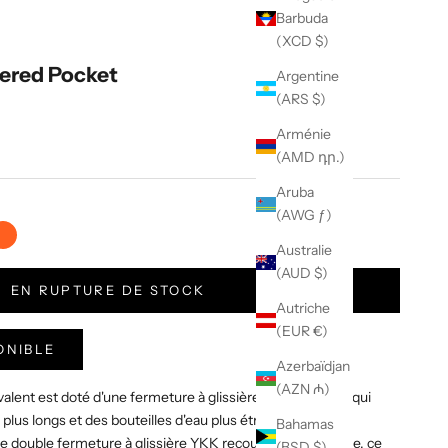
Barbuda
(XCD $)
pered Pocket
Argentine
(ARS $)
Arménie
(AMD դր.)
Aruba
(AWG ƒ)
e VX
Orange VX
Australie
(AUD $)
EN RUPTURE DE STOCK
Autriche
(EUR €)
ONIBLE
Azerbaïdjan
(AZN ₼)
alent est doté d'une fermeture à glissière à double sens qui
plus longs et des bouteilles d'eau plus étroites.
Bahamas
une double fermeture à glissière YKK recouverte d'uréthane, ce
(BSD $)