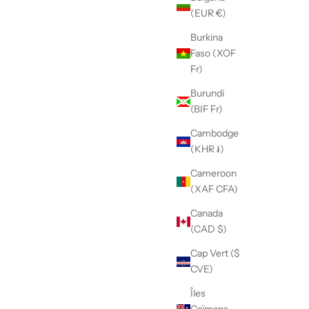
(EUR €)
Burkina
Faso (XOF
Fr)
Burundi
(BIF Fr)
Cambodge
(KHR ៛)
Cameroon
(XAF CFA)
Canada
(CAD $)
Cap Vert ($
CVE)
Îles