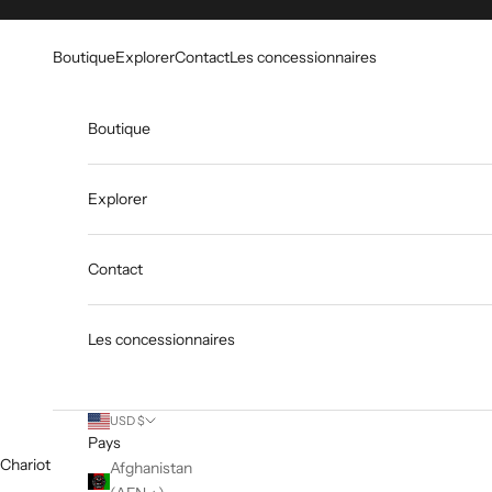
Skip to content
Go to Accessibility Statement
Boutique
Explorer
Contact
Les concessionnaires
Boutique
Explorer
Contact
Les concessionnaires
USD $
Pays
Chariot
Afghanistan