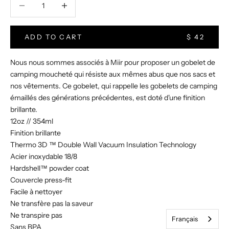
o
n
ADD TO CART
$ 42
S
i
Nous nous sommes associés à Miir pour proposer un gobelet de
g
camping moucheté qui résiste aux mêmes abus que nos sacs et
n
nos vêtements. Ce gobelet, qui rappelle les gobelets de camping
u
émaillés des générations précédentes, est doté d'une finition
p
brillante.
f
12oz // 354ml
o
Finition brillante
r
Thermo 3D ™ Double Wall Vacuum Insulation Technology
o
Acier inoxydable 18/8
u
Hardshell™ powder coat
r
Couvercle press-fit
e
Facile à nettoyer
m
Ne transfère pas la saveur
a
Ne transpire pas
i
Français
Sans BPA