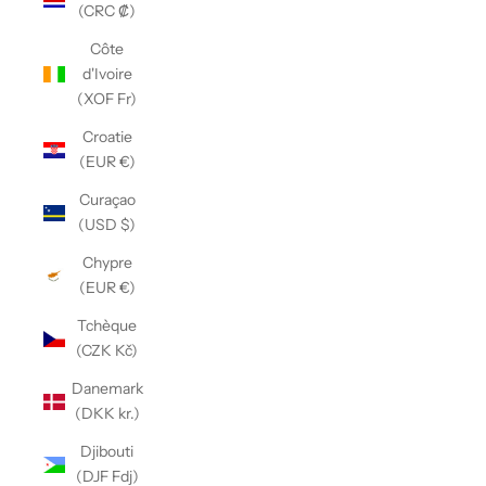
(CRC ₡)
Côte
d'Ivoire
(XOF Fr)
Croatie
(EUR €)
Curaçao
(USD $)
Chypre
(EUR €)
Tchèque
(CZK Kč)
Danemark
(DKK kr.)
Djibouti
(DJF Fdj)