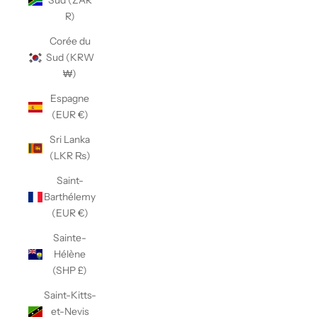
Sud (ZAR
R)
Corée du
Sud (KRW
₩)
Espagne
(EUR €)
Sri Lanka
(LKR ₨)
Saint-
Barthélemy
(EUR €)
Sainte-
Hélène
(SHP £)
Saint-Kitts-
et-Nevis