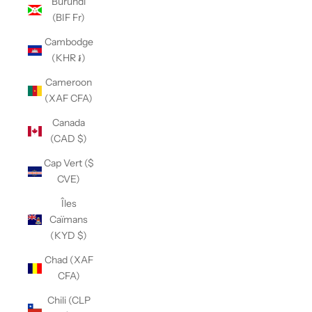
Burundi
(BIF Fr)
Cambodge
(KHR ៛)
Cameroon
(XAF CFA)
Canada
(CAD $)
Cap Vert ($
CVE)
Îles
Caïmans
(KYD $)
Chad (XAF
CFA)
Chili (CLP