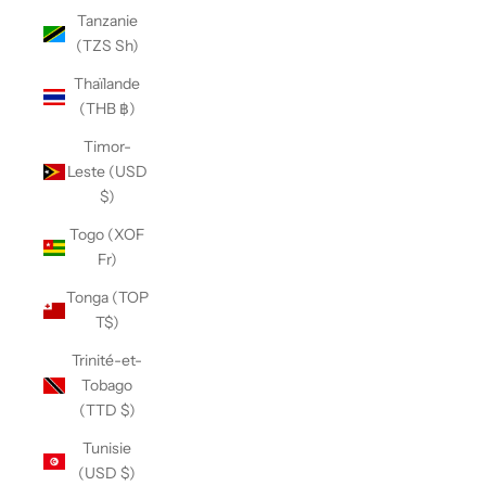
Tanzanie
(TZS Sh)
Thaïlande
(THB ฿)
Timor-
Leste (USD
$)
Togo (XOF
Fr)
Tonga (TOP
T$)
Trinité-et-
Tobago
(TTD $)
Tunisie
(USD $)