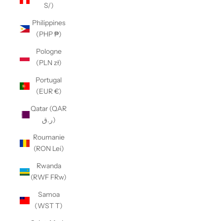
S/)
Philippines
(PHP ₱)
Pologne
(PLN zł)
Portugal
(EUR €)
Qatar (QAR
ر.ق)
Roumanie
(RON Lei)
Rwanda
(RWF FRw)
Samoa
(WST T)