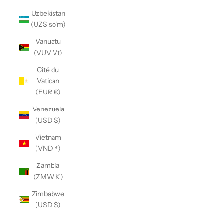
Uzbekistan
(UZS so'm)
Vanuatu
(VUV Vt)
Cité du
Vatican
(EUR €)
Venezuela
(USD $)
Vietnam
(VND ₫)
Zambia
(ZMW K)
Zimbabwe
(USD $)