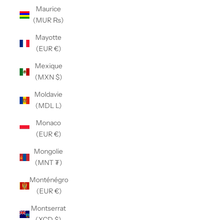
Maurice
(MUR ₨)
Mayotte
(EUR €)
Mexique
(MXN $)
Moldavie
(MDL L)
Monaco
(EUR €)
Mongolie
(MNT ₮)
Monténégro
(EUR €)
Montserrat
(XCD $)