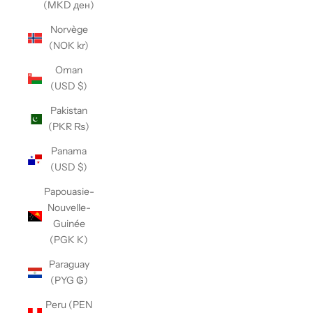
(MKD ден)
Norvège
(NOK kr)
Oman
(USD $)
Pakistan
(PKR ₨)
Panama
(USD $)
Papouasie-
Nouvelle-
Guinée
(PGK K)
Paraguay
(PYG ₲)
Peru (PEN