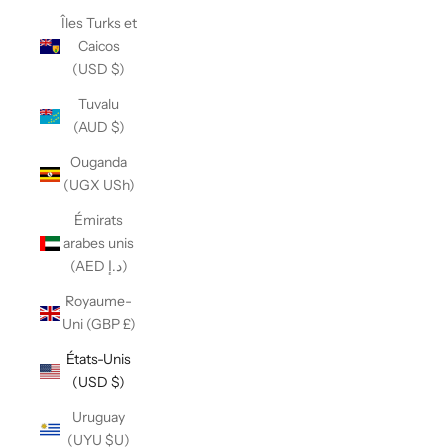
Îles Turks et
Caicos
(USD $)
Tuvalu
(AUD $)
Ouganda
(UGX USh)
Émirats
arabes unis
(AED د.إ)
Royaume-
Uni (GBP £)
États-Unis
(USD $)
Uruguay
(UYU $U)