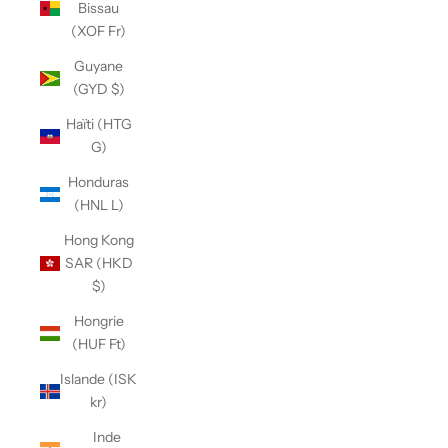
Bissau
(XOF Fr)
Guyane
(GYD $)
Haïti (HTG
G)
Honduras
(HNL L)
Hong Kong
SAR (HKD
$)
Hongrie
(HUF Ft)
Islande (ISK
kr)
Inde