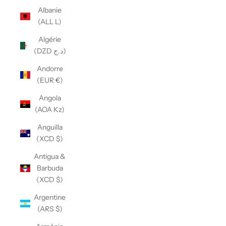
Albanie
(ALL L)
Algérie
(DZD د.ج)
Andorre
(EUR €)
Angola
(AOA Kz)
Anguilla
(XCD $)
Antigua &
Barbuda
(XCD $)
Argentine
(ARS $)