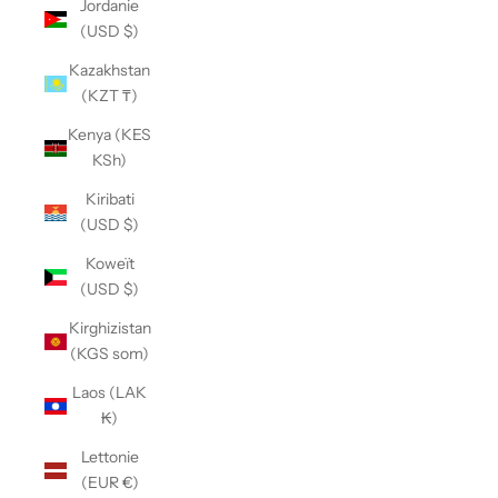
Jordanie
(USD $)
Kazakhstan
(KZT ₸)
Kenya (KES
KSh)
Kiribati
(USD $)
Koweït
(USD $)
Kirghizistan
(KGS som)
Laos (LAK
₭)
Lettonie
(EUR €)