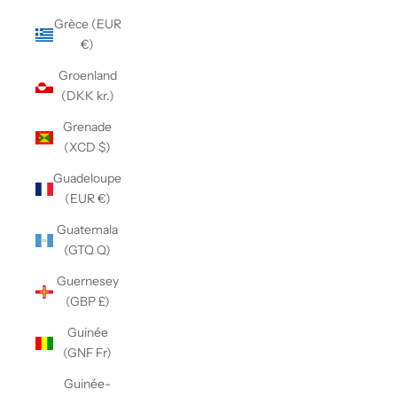
Grèce (EUR
€)
Groenland
(DKK kr.)
Grenade
(XCD $)
Guadeloupe
(EUR €)
Guatemala
(GTQ Q)
Guernesey
(GBP £)
Guinée
(GNF Fr)
Guinée-