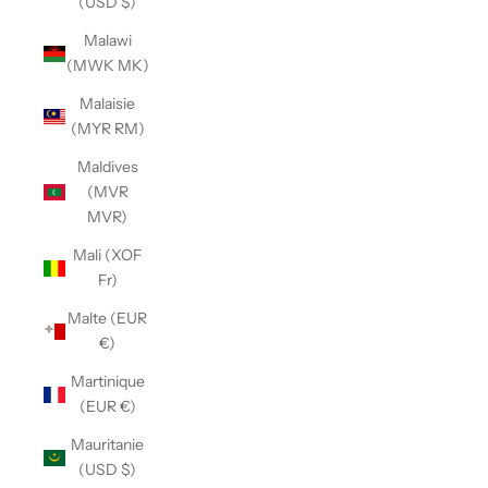
(USD $)
Malawi
(MWK MK)
Malaisie
(MYR RM)
Maldives
(MVR
MVR)
Mali (XOF
Fr)
Malte (EUR
€)
Martinique
(EUR €)
Mauritanie
(USD $)