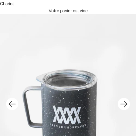
Chariot
Votre panier est vide
B
u
l
l
e
t