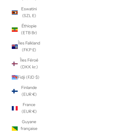
Eswatini
(SZL E)
Éthiopie
(ETB Br)
Îles Falkland
(FKP £)
Îles Féroé
(DKK kr.)
Fidji (FJD $)
Finlande
(EUR €)
France
(EUR €)
Guyane
française