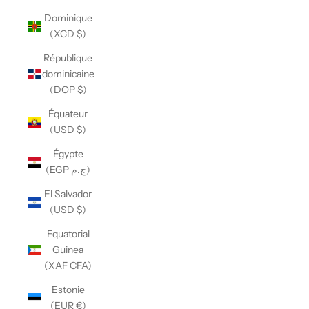
Dominique
(XCD $)
République
dominicaine
(DOP $)
Équateur
(USD $)
Égypte
(EGP ج.م)
El Salvador
(USD $)
Equatorial
Guinea
(XAF CFA)
Estonie
(EUR €)