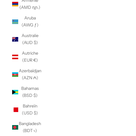
Arménie
(AMD դր.)
Aruba
(AWG ƒ)
Australie
(AUD $)
Autriche
(EUR €)
Azerbaïdjan
(AZN ₼)
Bahamas
(BSD $)
Bahreïn
(USD $)
Bangladesh
(BDT ৳)