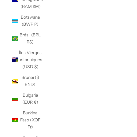
(BAM КМ)
Botswana
(BWP P)
Brésil (BRL
R$)
Îles Vierges
britanniques
(USD $)
Brunei ($
BND)
Bulgaria
(EUR €)
Burkina
Faso (XOF
Fr)