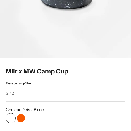
i
n
d
'
i
n
f
Miir x MW Camp Cup
o
Tasse de camp 12oz
r
Sale price
$ 42
m
a
Couleur :
Gris / Blanc
t
Gris / Blanc
Gris / Orange
i
Diminuer la quantité
Increase Product Quantity