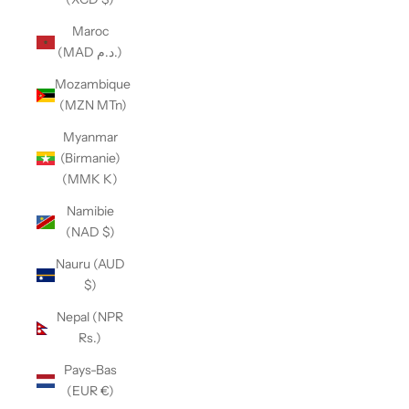
Maroc
(MAD د.م.)
Mozambique
(MZN MTn)
Myanmar
(Birmanie)
(MMK K)
Namibie
(NAD $)
Nauru (AUD
$)
Nepal (NPR
Rs.)
Pays-Bas
(EUR €)