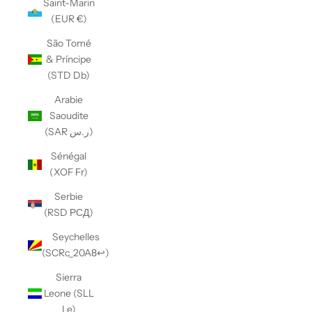
Saint-Marin
(EUR €)
São Tomé
& Príncipe
(STD Db)
Arabie
Saoudite
(SAR ر.س)
Sénégal
(XOF Fr)
Serbie
(RSD РСД)
Seychelles
(SCRc_20A8↩)
Sierra
Leone (SLL
Le)