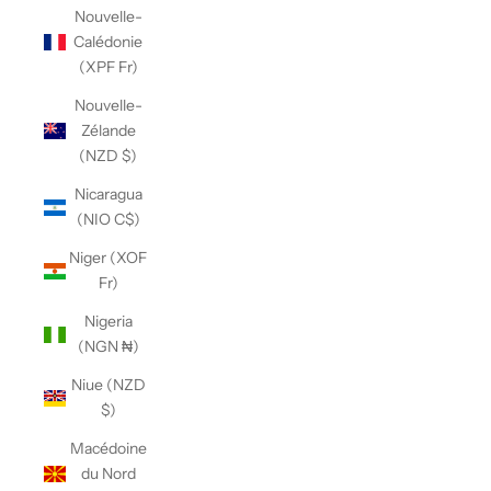
Nouvelle-
Calédonie
(XPF Fr)
Nouvelle-
Zélande
(NZD $)
Nicaragua
(NIO C$)
Niger (XOF
Fr)
Nigeria
(NGN ₦)
Niue (NZD
$)
Macédoine
du Nord