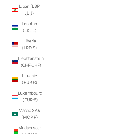
Liban (LBP
ل.ل)
Lesotho
(LSL L)
Liberia
(LRD $)
Liechtenstein
(CHF CHF)
Lituanie
(EUR €)
Luxembourg
(EUR €)
Macao SAR
(MOP P)
Madagascar